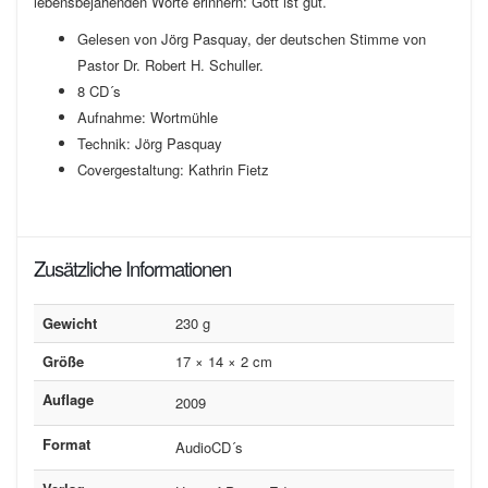
lebensbejahenden Worte erinnern: Gott ist gut.
Gelesen von Jörg Pasquay, der deutschen Stimme von
Pastor Dr. Robert H. Schuller.
8 CD´s
Aufnahme: Wortmühle
Technik: Jörg Pasquay
Covergestaltung: Kathrin Fietz
Zusätzliche Informationen
Gewicht
230 g
Größe
17 × 14 × 2 cm
Auflage
2009
Format
AudioCD´s