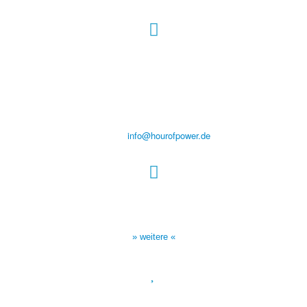
Hour of Power Deutschland
Verein zur Förderung der Verkündigung
des Evangeliums e.V.
Steinerne Furt 78
D-86167 Augsburg
Tel.: (+49) 0 8 21 / 420 96 96
E-Mail:
info@hourofpower.de
Sendezeiten Hour of Power
10:30 Uhr auf TELE 5,
17:00 Uhr auf Bibel TV
» weitere «
Spendenkonto
: