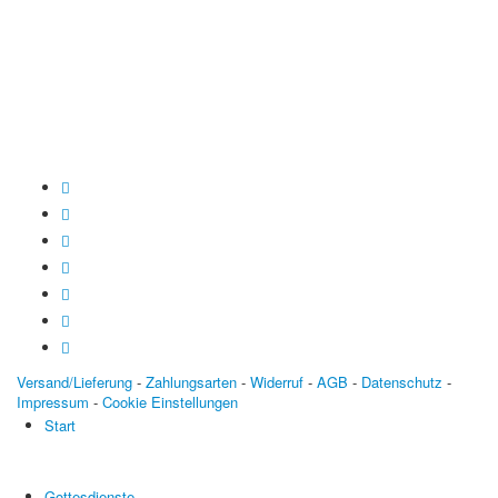
Baden-Württembergische Bank
BLZ: 600 501 01
Konto: 28 94 829
IBAN: DE43600501010002894829
BIC: SOLADEST600
Versand/Lieferung
-
Zahlungsarten
-
Widerruf
-
AGB
-
Datenschutz
-
Impressum
-
Cookie Einstellungen
Start
Gottesdienste