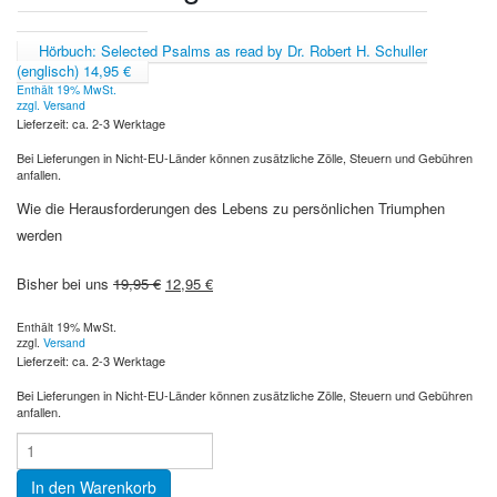
Hörbuch: Selected Psalms as read by Dr. Robert H. Schuller
(englisch)
14,95
€
Enthält 19% MwSt.
zzgl.
Versand
Lieferzeit: ca. 2-3 Werktage
Bei Lieferungen in Nicht-EU-Länder können zusätzliche Zölle, Steuern und Gebühren
anfallen.
Wie die Herausforderungen des Lebens zu persönlichen Triumphen
werden
Ursprünglicher
Aktueller
Bisher bei uns
19,95
€
12,95
€
Preis
Preis
Enthält 19% MwSt.
war:
ist:
zzgl.
Versand
Lieferzeit: ca. 2-3 Werktage
19,95 €
12,95 €.
Bei Lieferungen in Nicht-EU-Länder können zusätzliche Zölle, Steuern und Gebühren
anfallen.
In den Warenkorb