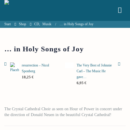
Start
Shop
CD
,
Musik
… in Holy Songs of Joy
… in Holy Songs of Joy
resurrection – Nicol
The Very Best of Johnnie
Sponberg
Carl – The Music He
gave…
18,25
€
6,95
€
The Crystal Cathedral Choir as seen on Hour of Power in concert under
the direction of Donald Neuen in the beautiful Crystal Cathedral!