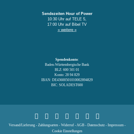
Sendezeiten Hour of Power
10:30 Uhr auf TELE 5,
17:00 Uhr auf Bibel TV
» weitere «
Spendenkonto
:
Baden-Württembergische Bank
BLZ: 600 501 01
Konto: 28 94 829
IBAN: DE43600501010002894829
BIC: SOLADEST600
Versand/Lieferung
-
Zahlungsarten
-
Widerruf
-
AGB
-
Datenschutz
-
Impressum
-
Cookie Einstellungen