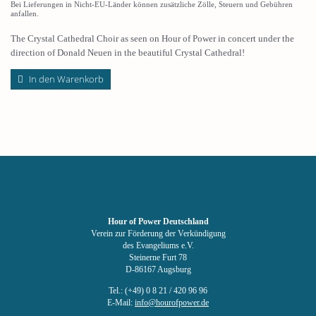
Bei Lieferungen in Nicht-EU-Länder können zusätzliche Zölle, Steuern und Gebühren
anfallen.
The Crystal Cathedral Choir as seen on Hour of Power in concert under the
direction of Donald Neuen in the beautiful Crystal Cathedral!
In den Warenkorb
Hour of Power Deutschland
Verein zur Förderung der Verkündigung
des Evangeliums e.V.
Steinerne Furt 78
D-86167 Augsburg
Tel.: (+49) 0 8 21 / 420 96 96
E-Mail:
info@hourofpower.de