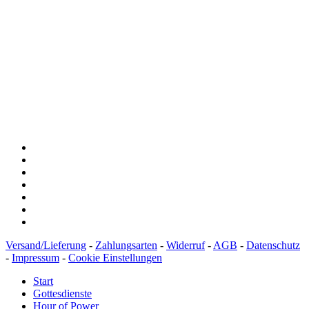
Baden-Württembergische Bank
BLZ: 600 501 01
Konto: 28 94 829
IBAN: DE43600501010002894829
BIC: SOLADEST600
Versand/Lieferung
-
Zahlungsarten
-
Widerruf
-
AGB
-
Datenschutz
-
Impressum
-
Cookie Einstellungen
Start
Gottesdienste
Hour of Power