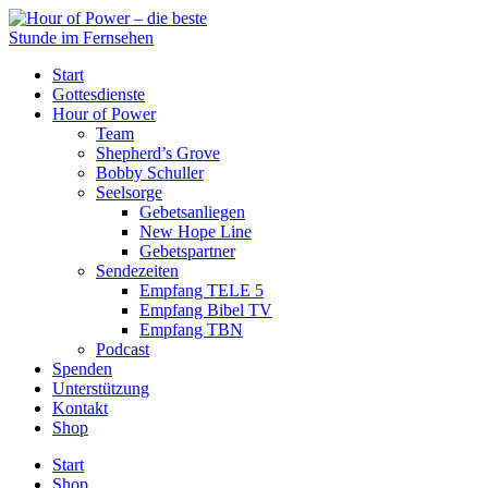
Start
Gottesdienste
Hour of Power
Team
Shepherd’s Grove
Bobby Schuller
Seelsorge
Gebetsanliegen
New Hope Line
Gebetspartner
Sendezeiten
Empfang TELE 5
Empfang Bibel TV
Empfang TBN
Podcast
Spenden
Unterstützung
Kontakt
Shop
Start
Shop