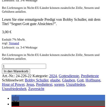
Lieferzeit: ca. 3-4 Werktage
Bei Lieferungen in Nicht-EU-Länder können zusätzliche Zölle, Steuern und
Gebühren anfallen.
Lesen Sie eine ermutigende Predigt von Bobby Schuller, mit dem
Titel “Segnet Gott gute Absichten?”.
3,00
€
Enthält 7% MwSt.
zzgl.
Versand
Lieferzeit: ca. 3-4 Werktage
Bei Lieferungen in Nicht-EU-Länder können zusätzliche Zölle, Steuern und
Gebühren anfallen.
In den Warenkorb
Art.-Nr.:
24-226-22
Kategorie:
2024
,
Gottesdienste
,
Predigttexte
Schlüsselwort:
Bobby Schuller
,
glaube
,
Glauben
,
Gott
,
Hoffnung
,
Hour of Power
,
Jesus
,
Predigttext
,
sorgen
,
Unzufrieden
,
Unzufriedenheit
,
Zuversicht