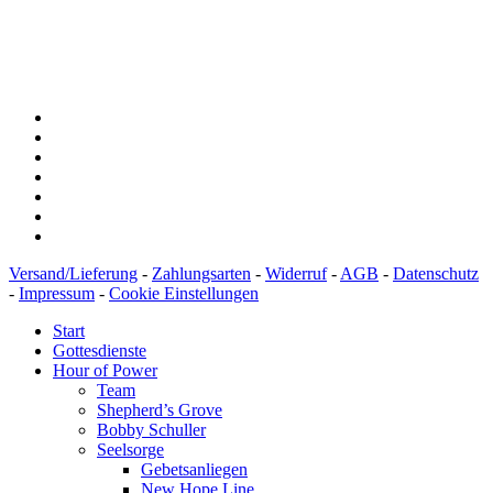
IBAN: DE43600501010002894829
BIC: SOLADEST600
Versand/Lieferung
-
Zahlungsarten
-
Widerruf
-
AGB
-
Datenschutz
-
Impressum
-
Cookie Einstellungen
Start
Gottesdienste
Hour of Power
Team
Shepherd’s Grove
Bobby Schuller
Seelsorge
Gebetsanliegen
New Hope Line