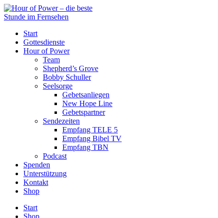
Start
Gottesdienste
Hour of Power
Team
Shepherd’s Grove
Bobby Schuller
Seelsorge
Gebetsanliegen
New Hope Line
Gebetspartner
Sendezeiten
Empfang TELE 5
Empfang Bibel TV
Empfang TBN
Podcast
Spenden
Unterstützung
Kontakt
Shop
Start
Shop