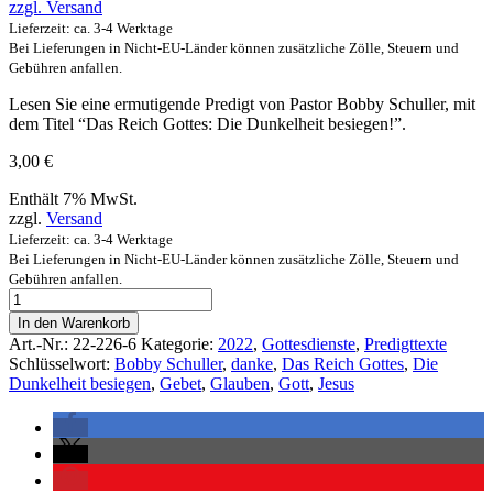
zzgl.
Versand
Lieferzeit: ca. 3-4 Werktage
Bei Lieferungen in Nicht-EU-Länder können zusätzliche Zölle, Steuern und
Gebühren anfallen.
Lesen Sie eine ermutigende Predigt von Pastor Bobby Schuller, mit
dem Titel “Das Reich Gottes: Die Dunkelheit besiegen!”.
3,00
€
Enthält 7% MwSt.
zzgl.
Versand
Lieferzeit: ca. 3-4 Werktage
Bei Lieferungen in Nicht-EU-Länder können zusätzliche Zölle, Steuern und
Gebühren anfallen.
In den Warenkorb
Art.-Nr.:
22-226-6
Kategorie:
2022
,
Gottesdienste
,
Predigttexte
Schlüsselwort:
Bobby Schuller
,
danke
,
Das Reich Gottes
,
Die
Dunkelheit besiegen
,
Gebet
,
Glauben
,
Gott
,
Jesus