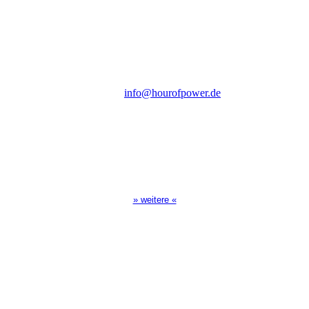
des Evangeliums e.V.
Steinerne Furt 78
D-86167 Augsburg
Tel.: (+49) 0 8 21 / 420 96 96
E-Mail:
info@hourofpower.de
Sendezeiten Hour of Power
10:30 Uhr auf TELE 5,
17:00 Uhr auf Bibel TV
» weitere «
Spendenkonto
:
Baden-Württembergische Bank
BLZ: 600 501 01
Konto: 28 94 829