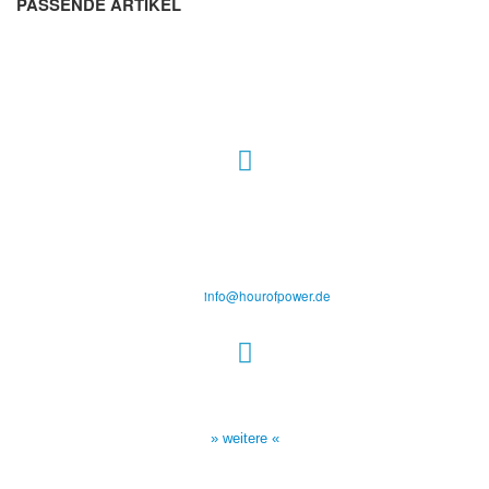
PASSENDE ARTIKEL
Hour of Power Deutschland
Verein zur Förderung der Verkündigung
des Evangeliums e.V.
Steinerne Furt 78
D-86167 Augsburg
Tel.: (+49) 0 8 21 / 420 96 96
E-Mail:
info@hourofpower.de
Sendezeiten Hour of Power
10:30 Uhr auf TELE 5,
17:00 Uhr auf Bibel TV
» weitere «