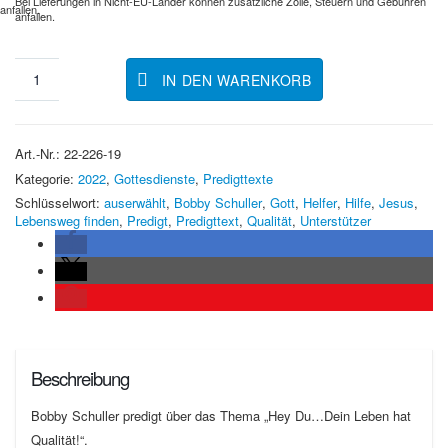
Bei Lieferungen in Nicht-EU-Länder können zusätzliche Zölle, Steuern und Gebühren
anfallen.
anfallen.
IN DEN WARENKORB
Art.-Nr.:
22-226-19
Kategorie:
2022
,
Gottesdienste
,
Predigttexte
Schlüsselwort:
auserwählt
,
Bobby Schuller
,
Gott
,
Helfer
,
Hilfe
,
Jesus
,
Lebensweg finden
,
Predigt
,
Predigttext
,
Qualität
,
Unterstützer
Beschreibung
Bobby Schuller predigt über das Thema „Hey Du…Dein Leben hat
Qualität!“.