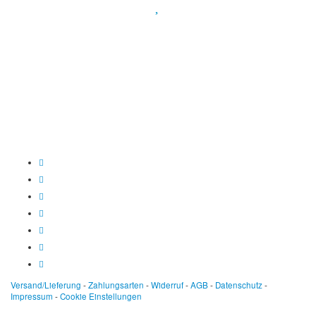
Spendenkonto
:
Baden-Württembergische Bank
BLZ: 600 501 01
Konto: 28 94 829
IBAN: DE43600501010002894829
BIC: SOLADEST600
Versand/Lieferung
-
Zahlungsarten
-
Widerruf
-
AGB
-
Datenschutz
-
Impressum
-
Cookie Einstellungen