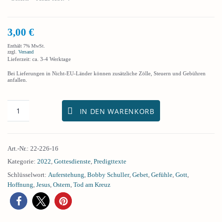
3,00
€
Enthält 7% MwSt.
zzgl.
Versand
Lieferzeit: ca. 3-4 Werktage
Bei Lieferungen in Nicht-EU-Länder können zusätzliche Zölle, Steuern und Gebühren
anfallen.
IN DEN WARENKORB
Art.-Nr.:
22-226-16
Kategorie:
2022
,
Gottesdienste
,
Predigttexte
Schlüsselwort:
Auferstehung
,
Bobby Schuller
,
Gebet
,
Gefühle
,
Gott
,
Hoffnung
,
Jesus
,
Ostern
,
Tod am Kreuz