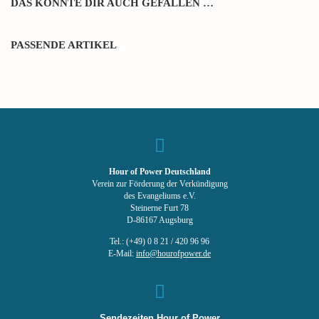
DAS KÖNNTE DIR AUCH GEFALLEN …
PASSENDE ARTIKEL
Hour of Power Deutschland
Verein zur Förderung der Verkündigung
des Evangeliums e.V.
Steinerne Furt 78
D-86167 Augsburg
Tel.: (+49) 0 8 21 / 420 96 96
E-Mail:
info@hourofpower.de
Sendezeiten Hour of Power