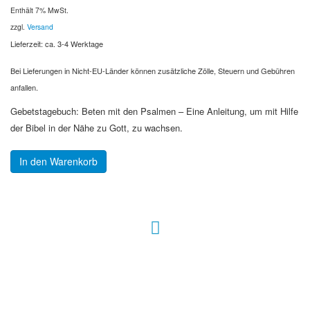
Enthält 7% MwSt.
zzgl.
Versand
Lieferzeit: ca. 3-4 Werktage
Bei Lieferungen in Nicht-EU-Länder können zusätzliche Zölle, Steuern und Gebühren
anfallen.
Gebetstagebuch: Beten mit den Psalmen – Eine Anleitung, um mit Hilfe
der Bibel in der Nähe zu Gott, zu wachsen.
In den Warenkorb
Hour of Power Deutschland
Verein zur Förderung der Verkündigung
des Evangeliums e.V.
Steinerne Furt 78
D-86167 Augsburg