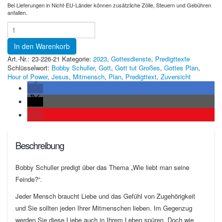
Bei Lieferungen in Nicht-EU-Länder können zusätzliche Zölle, Steuern und Gebühren
anfallen.
In den Warenkorb
Art.-Nr.:
23-226-21
Kategorie:
2023
,
Gottesdienste
,
Predigttexte
Schlüsselwort:
Bobby Schuller
,
Gott
,
Gott tut Großes
,
Gottes Plan
,
Hour of Power
,
Jesus
,
Mitmensch
,
Plan
,
Predigttext
,
Zuversicht
Beschreibung
Bobby Schuller predigt über das Thema „Wie liebt man seine
Feinde?“.
Jeder Mensch braucht Liebe und das Gefühl von Zugehörigkeit
und Sie sollten jeden Ihrer Mitmenschen lieben. Im Gegenzug
werden Sie diese Liebe auch in Ihrem Leben spüren. Doch wie