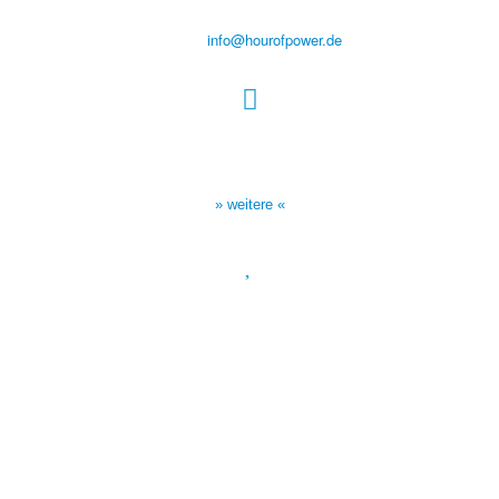
Tel.: (+49) 0 8 21 / 420 96 96
E-Mail:
info@hourofpower.de
Sendezeiten Hour of Power
10:30 Uhr auf TELE 5,
17:00 Uhr auf Bibel TV
» weitere «
Spendenkonto
:
Baden-Württembergische Bank
BLZ: 600 501 01
Konto: 28 94 829
IBAN: DE43600501010002894829
BIC: SOLADEST600