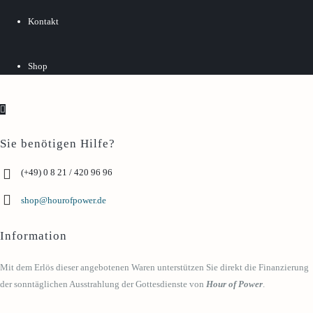
Kontakt
Shop
Sie benötigen Hilfe?
(+49) 0 8 21 / 420 96 96
shop@hourofpower.de
Information
Mit dem Erlös dieser angebotenen Waren unterstützen Sie direkt die Finanzierung
der sonntäglichen Ausstrahlung der Gottesdienste von
Hour of Power
.