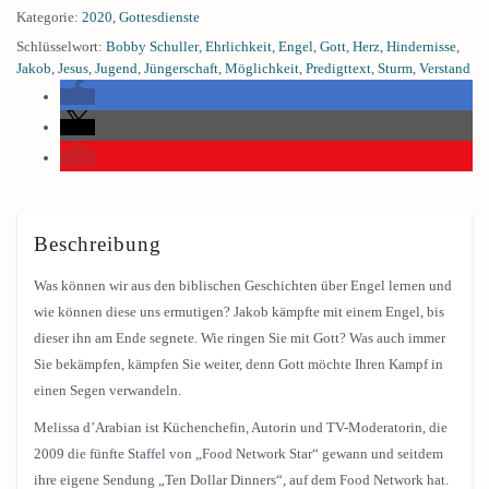
Kategorie:
2020
,
Gottesdienste
Schlüsselwort:
Bobby Schuller
,
Ehrlichkeit
,
Engel
,
Gott
,
Herz
,
Hindernisse
,
Jakob
,
Jesus
,
Jugend
,
Jüngerschaft
,
Möglichkeit
,
Predigttext
,
Sturm
,
Verstand
Beschreibung
Was können wir aus den biblischen Geschichten über Engel lernen und
wie können diese uns ermutigen? Jakob kämpfte mit einem Engel, bis
dieser ihn am Ende segnete. Wie ringen Sie mit Gott? Was auch immer
Sie bekämpfen, kämpfen Sie weiter, denn Gott möchte Ihren Kampf in
einen Segen verwandeln.
Melissa d’Arabian ist Küchenchefin, Autorin und TV-Moderatorin, die
2009 die fünfte Staffel von „Food Network Star“ gewann und seitdem
ihre eigene Sendung „Ten Dollar Dinners“, auf dem Food Network hat.