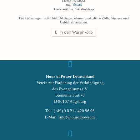
Enthält 7% MwSt.
zzgl.
Versand
Lieferzeit: ca. 3-4 Werktage
Bei Lieferungen in Nicht-EU-Länder können zusätzliche Zölle, Steuern und
Gebühren anfallen.
In den Warenkorb
Hour of Power Deutschland
Verein zur Förderung der Verkündigung
des Evangeliums e.V.
Steinerne Furt 78
D-86167 Augsburg
Tel.: (+49) 0 8 21 / 420 96 96
E-Mail:
info@hourofpower.de