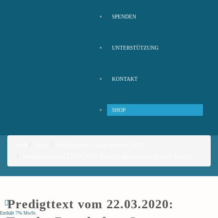
SPENDEN
UNTERSTÜTZUNG
KONTAKT
SHOP
Start
Shop
Predigttexte
,
Gottesdienste
,
2020
Predigttext vom 22.03.2020: Engel – Botschafter Gottes: Jakob!
Predigttext vom 22.03.2020:
Enthält 7% MwSt.