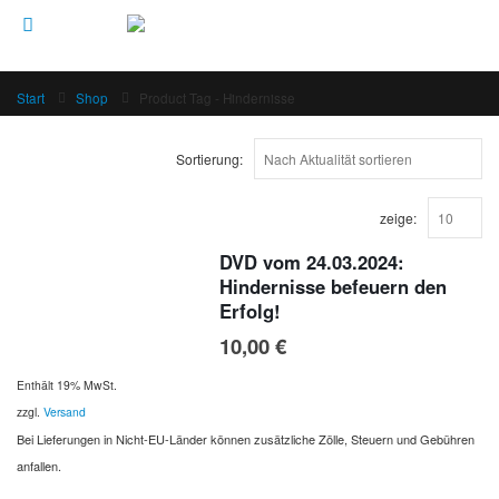
Start
Shop
Product Tag -
Hindernisse
Sortierung:
zeige:
DVD vom 24.03.2024:
Hindernisse befeuern den
Erfolg!
10,00
€
Enthält 19% MwSt.
zzgl.
Versand
Bei Lieferungen in Nicht-EU-Länder können zusätzliche Zölle, Steuern und Gebühren
anfallen.