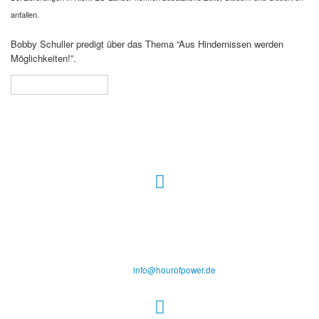
anfallen.
Bobby Schuller predigt über das Thema “Aus Hindernissen werden
Möglichkeiten!”.
In den Warenkorb
Hour of Power Deutschland
Verein zur Förderung der Verkündigung
des Evangeliums e.V.
Steinerne Furt 78
D-86167 Augsburg
Tel.: (+49) 0 8 21 / 420 96 96
E-Mail:
info@hourofpower.de