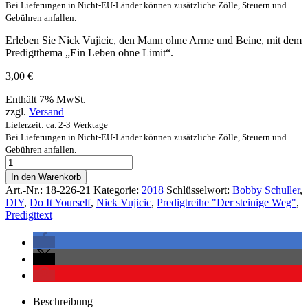
Bei Lieferungen in Nicht-EU-Länder können zusätzliche Zölle, Steuern und
Gebühren anfallen.
Erleben Sie Nick Vujicic, den Mann ohne Arme und Beine, mit dem
Predigtthema „Ein Leben ohne Limit“.
3,00
€
Enthält 7% MwSt.
zzgl.
Versand
Lieferzeit: ca. 2-3 Werktage
Bei Lieferungen in Nicht-EU-Länder können zusätzliche Zölle, Steuern und
Gebühren anfallen.
In den Warenkorb
Art.-Nr.:
18-226-21
Kategorie:
2018
Schlüsselwort:
Bobby Schuller
,
DIY
,
Do It Yourself
,
Nick Vujicic
,
Predigtreihe "Der steinige Weg"
,
Predigttext
Beschreibung