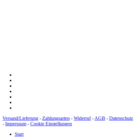
Spendenkonto
:
Baden-Württembergische Bank
BLZ: 600 501 01
Konto: 28 94 829
IBAN: DE43600501010002894829
BIC: SOLADEST600
Versand/Lieferung
-
Zahlungsarten
-
Widerruf
-
AGB
-
Datenschutz
-
Impressum
-
Cookie Einstellungen
Start