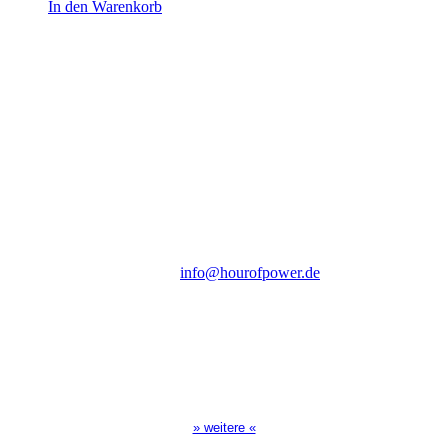
In den Warenkorb
Hour of Power Deutschland
Verein zur Förderung der Verkündigung
des Evangeliums e.V.
Steinerne Furt 78
D-86167 Augsburg
Tel.: (+49) 0 8 21 / 420 96 96
E-Mail:
info@hourofpower.de
Sendezeiten Hour of Power
10:30 Uhr auf TELE 5,
17:00 Uhr auf Bibel TV
» weitere «