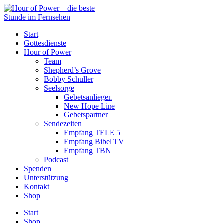
Start
Gottesdienste
Hour of Power
Team
Shepherd’s Grove
Bobby Schuller
Seelsorge
Gebetsanliegen
New Hope Line
Gebetspartner
Sendezeiten
Empfang TELE 5
Empfang Bibel TV
Empfang TBN
Podcast
Spenden
Unterstützung
Kontakt
Shop
Start
Shop