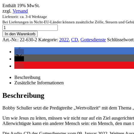
Enthält 19% MwSt.
zzgl.
Versand
Lieferzeit: ca. 3-4 Werktage
Bei Lieferungen in Nicht-EU-Länder können zusätzliche Zölle, Steuern und Gebü
In den Warenkorb
Art.-Nr.:
22-630-2
Kategorie:
2022
,
CD
,
Gottesdienste
Schlüsselwort
Beschreibung
Zusätzliche Informationen
Beschreibung
Bobby Schuller setzt die Predigtreihe „Wertvollzeit“ mit dem Thema „S
Um wie Jesus zu leiten, müssen wir nicht nur auf ein Ziel ausgerichte
Allerwichtigste kann ein anderer Mensch sein: ein Mensch, den man trös
Die Audio-CD des Gottesdienstes vom 09. Januar 2022. Weitere Auss