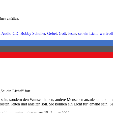
hren anfallen.
:
Audio-CD
,
Bobby Schuller
,
Gebet
,
Gott
,
Jesus
,
sei ein Licht
,
wertvoll
ei ein Licht!“ fort.
t sein, sondern den Wunsch haben, andere Menschen anzuleiten und in si
ten, leiten und anleiten soll. Sie können ein Licht für jemand sein. Si
trahlung unter anderem am 15. Januar 2022.