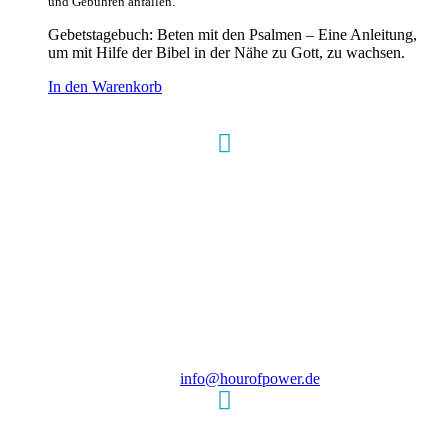
und Gebühren anfallen.
Gebetstagebuch: Beten mit den Psalmen – Eine Anleitung,
um mit Hilfe der Bibel in der Nähe zu Gott, zu wachsen.
In den Warenkorb
Hour of Power Deutschland
Verein zur Förderung der Verkündigung
des Evangeliums e.V.
Steinerne Furt 78
D-86167 Augsburg
Tel.: (+49) 0 8 21 / 420 96 96
E-Mail:
info@hourofpower.de
Sendezeiten Hour of Power