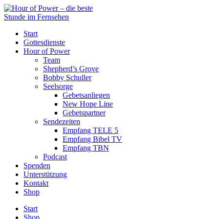
Start
Gottesdienste
Hour of Power
Team
Shepherd’s Grove
Bobby Schuller
Seelsorge
Gebetsanliegen
New Hope Line
Gebetspartner
Sendezeiten
Empfang TELE 5
Empfang Bibel TV
Empfang TBN
Podcast
Spenden
Unterstützung
Kontakt
Shop
Start
Shop