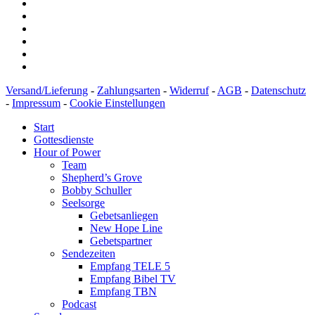
Versand/Lieferung
-
Zahlungsarten
-
Widerruf
-
AGB
-
Datenschutz
-
Impressum
-
Cookie Einstellungen
Start
Gottesdienste
Hour of Power
Team
Shepherd’s Grove
Bobby Schuller
Seelsorge
Gebetsanliegen
New Hope Line
Gebetspartner
Sendezeiten
Empfang TELE 5
Empfang Bibel TV
Empfang TBN
Podcast