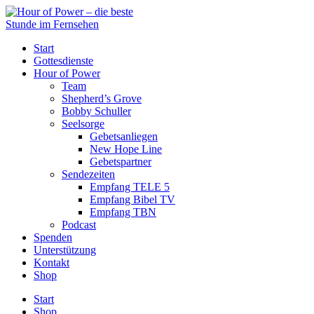
Start
Gottesdienste
Hour of Power
Team
Shepherd’s Grove
Bobby Schuller
Seelsorge
Gebetsanliegen
New Hope Line
Gebetspartner
Sendezeiten
Empfang TELE 5
Empfang Bibel TV
Empfang TBN
Podcast
Spenden
Unterstützung
Kontakt
Shop
Start
Shop