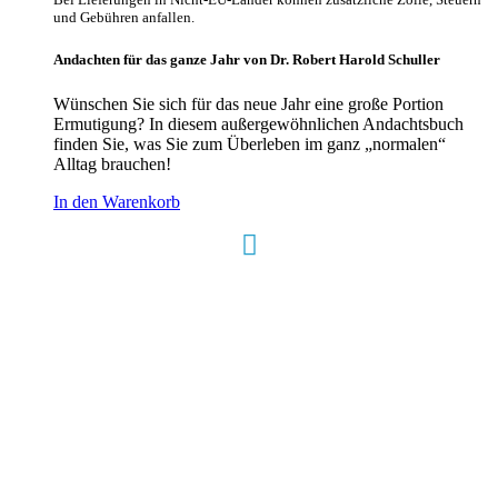
und Gebühren anfallen.
Andachten für das ganze Jahr von Dr. Robert Harold Schuller
Wünschen Sie sich für das neue Jahr eine große Portion
Ermutigung? In diesem außergewöhnlichen Andachtsbuch
finden Sie, was Sie zum Überleben im ganz „normalen“
Alltag brauchen!
In den Warenkorb
Hour of Power Deutschland
Verein zur Förderung der Verkündigung
des Evangeliums e.V.
Steinerne Furt 78
D-86167 Augsburg
Tel.: (+49) 0 8 21 / 420 96 96