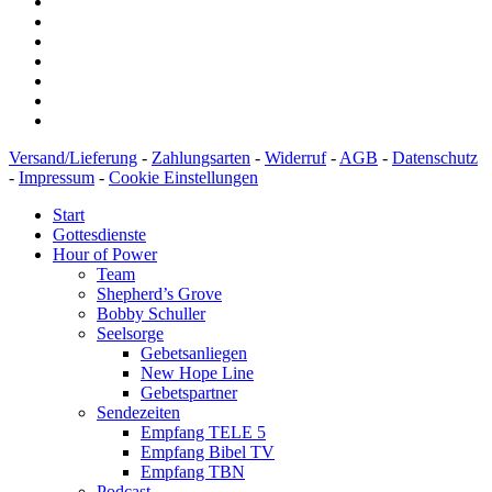
Versand/Lieferung
-
Zahlungsarten
-
Widerruf
-
AGB
-
Datenschutz
-
Impressum
-
Cookie Einstellungen
Start
Gottesdienste
Hour of Power
Team
Shepherd’s Grove
Bobby Schuller
Seelsorge
Gebetsanliegen
New Hope Line
Gebetspartner
Sendezeiten
Empfang TELE 5
Empfang Bibel TV
Empfang TBN
Podcast