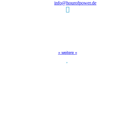
E-Mail:
info@hourofpower.de
Sendezeiten Hour of Power
10:30 Uhr auf TELE 5,
17:00 Uhr auf Bibel TV
» weitere «
Spendenkonto
:
Baden-Württembergische Bank
BLZ: 600 501 01
Konto: 28 94 829
IBAN: DE43600501010002894829
BIC: SOLADEST600