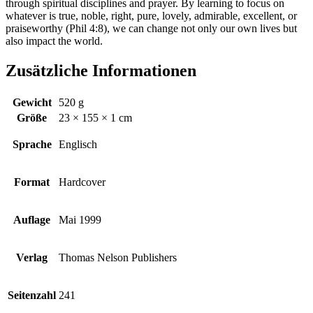
through spiritual disciplines and prayer. By learning to focus on
whatever is true, noble, right, pure, lovely, admirable, excellent, or
praiseworthy (Phil 4:8), we can change not only our own lives but
also impact the world.
Zusätzliche Informationen
Gewicht
520 g
Größe
23 × 155 × 1 cm
Sprache
Englisch
Format
Hardcover
Auflage
Mai 1999
Verlag
Thomas Nelson Publishers
Seitenzahl
241