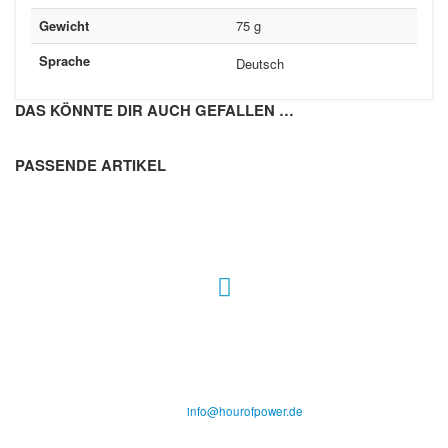
Gewicht
75 g
Sprache
Deutsch
DAS KÖNNTE DIR AUCH GEFALLEN …
PASSENDE ARTIKEL
Hour of Power Deutschland
Verein zur Förderung der Verkündigung
des Evangeliums e.V.
Steinerne Furt 78
D-86167 Augsburg
Tel.: (+49) 0 8 21 / 420 96 96
E-Mail:
info@hourofpower.de