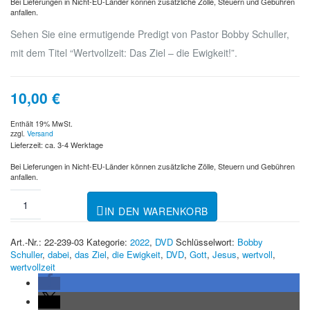
Bei Lieferungen in Nicht-EU-Länder können zusätzliche Zölle, Steuern und Gebühren
anfallen.
Sehen Sie eine ermutigende Predigt von Pastor Bobby Schuller,
mit dem Titel “Wertvollzeit: Das Ziel – die Ewigkeit!”.
10,00
€
Enthält 19% MwSt.
zzgl.
Versand
Lieferzeit: ca. 3-4 Werktage
Bei Lieferungen in Nicht-EU-Länder können zusätzliche Zölle, Steuern und Gebühren
anfallen.
IN DEN WARENKORB
Art.-Nr.:
22-239-03
Kategorie:
2022
,
DVD
Schlüsselwort:
Bobby
Schuller
,
dabei
,
das Ziel
,
die Ewigkeit
,
DVD
,
Gott
,
Jesus
,
wertvoll
,
wertvollzeit