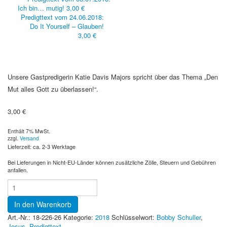
Ich bin… mutig!
3,00
€
Predigttext vom 24.06.2018:
Do It Yourself – Glauben!
3,00
€
Unsere Gastpredigerin Katie Davis Majors spricht über das Thema „Den
Mut alles Gott zu überlassen!“.
3,00
€
Enthält 7% MwSt.
zzgl.
Versand
Lieferzeit: ca. 2-3 Werktage
Bei Lieferungen in Nicht-EU-Länder können zusätzliche Zölle, Steuern und Gebühren
anfallen.
In den Warenkorb
Art.-Nr.:
18-226-26
Kategorie:
2018
Schlüsselwort:
Bobby Schuller
,
Jesus
,
Predigttext