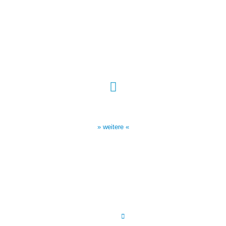
Sendezeiten Hour of Power
10:30 Uhr auf TELE 5,
17:00 Uhr auf Bibel TV
» weitere «