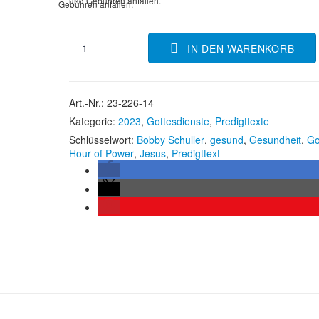
und Gebühren anfallen.
Gebühren anfallen.
IN DEN WARENKORB
Art.-Nr.:
23-226-14
Kategorie:
2023
,
Gottesdienste
,
Predigttexte
Schlüsselwort:
Bobby Schuller
,
gesund
,
Gesundheit
,
Go
Hour of Power
,
Jesus
,
Predigttext