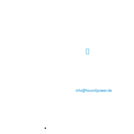
Hour of Power Deutschland
Verein zur Förderung der Verkündigung
des Evangeliums e.V.
Steinerne Furt 78
D-86167 Augsburg
Tel.: (+49) 0 8 21 / 420 96 96
E-Mail:
info@hourofpower.de