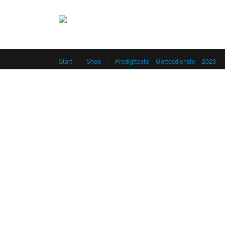
Start
Shop
Predigttexte
,
Gottesdienste
,
2023