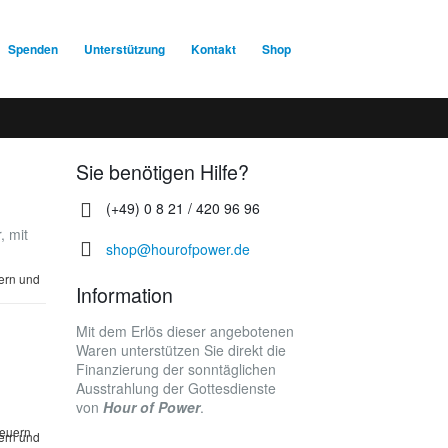
Spenden
Unterstützung
Kontakt
Shop
Sie benötigen Hilfe?
(+49) 0 8 21 / 420 96 96
, mit
shop@hourofpower.de
uern und
Information
Mit dem Erlös dieser angebotenen
Waren unterstützen Sie direkt die
Finanzierung der sonntäglichen
Ausstrahlung der Gottesdienste
von
Hour of Power
.
teuern
uern und