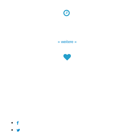
Sendezeiten Hour of Power
10:30 Uhr auf TELE 5,
17:00 Uhr auf Bibel TV
» weitere «
Spendenkonto
:
Baden-Württembergische Bank
BLZ: 600 501 01
Konto: 28 94 829
IBAN: DE43600501010002894829
BIC: SOLADEST600