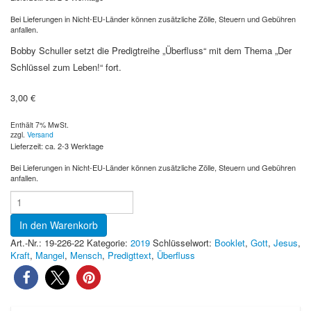
Bei Lieferungen in Nicht-EU-Länder können zusätzliche Zölle, Steuern und Gebühren
anfallen.
Bobby Schuller setzt die Predigtreihe „Überfluss“ mit dem Thema „Der
Schlüssel zum Leben!“ fort.
3,00
€
Enthält 7% MwSt.
zzgl.
Versand
Lieferzeit: ca. 2-3 Werktage
Bei Lieferungen in Nicht-EU-Länder können zusätzliche Zölle, Steuern und Gebühren
anfallen.
In den Warenkorb
Art.-Nr.:
19-226-22
Kategorie:
2019
Schlüsselwort:
Booklet
,
Gott
,
Jesus
,
Kraft
,
Mangel
,
Mensch
,
Predigttext
,
Überfluss