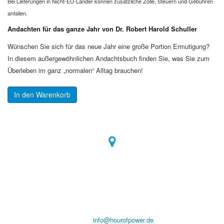
Bei Lieferungen in Nicht-EU-Länder können zusätzliche Zölle, Steuern und Gebühren
anfallen.
Andachten für das ganze Jahr von Dr. Robert Harold Schuller
Wünschen Sie sich für das neue Jahr eine große Portion Ermutigung?
In diesem außergewöhnlichen Andachtsbuch finden Sie, was Sie zum
Überleben im ganz „normalen“ Alltag brauchen!
In den Warenkorb
Hour of Power Deutschland
Verein zur Förderung der Verkündigung
des Evangeliums e.V.
Steinerne Furt 78
D-86167 Augsburg
Tel.: (+49) 0 8 21 / 420 96 96
E-Mail:
info@hourofpower.de