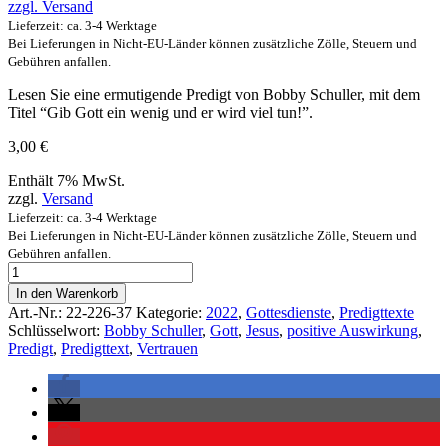
zzgl.
Versand
Lieferzeit: ca. 3-4 Werktage
Bei Lieferungen in Nicht-EU-Länder können zusätzliche Zölle, Steuern und
Gebühren anfallen.
Lesen Sie eine ermutigende Predigt von Bobby Schuller, mit dem
Titel “Gib Gott ein wenig und er wird viel tun!”.
3,00
€
Enthält 7% MwSt.
zzgl.
Versand
Lieferzeit: ca. 3-4 Werktage
Bei Lieferungen in Nicht-EU-Länder können zusätzliche Zölle, Steuern und
Gebühren anfallen.
In den Warenkorb
Art.-Nr.:
22-226-37
Kategorie:
2022
,
Gottesdienste
,
Predigttexte
Schlüsselwort:
Bobby Schuller
,
Gott
,
Jesus
,
positive Auswirkung
,
Predigt
,
Predigttext
,
Vertrauen