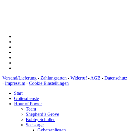
Konto: 28 94 829
IBAN: DE43600501010002894829
BIC: SOLADEST600
Versand/Lieferung
-
Zahlungsarten
-
Widerruf
-
AGB
-
Datenschutz
-
Impressum
-
Cookie Einstellungen
Start
Gottesdienste
Hour of Power
Team
Shepherd’s Grove
Bobby Schuller
Seelsorge
Gebetsanliegen