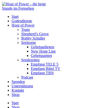
Start
Gottesdienste
Hour of Power
Team
Shepherd’s Grove
Bobby Schuller
Seelsorge
Gebetsanliegen
New Hope Line
Gebetspartner
Sendezeiten
Empfang TELE 5
Empfang Bibel TV
Empfang TBN
Podcast
Spenden
Unterstützung
Kontakt
Shop
Start
Shop