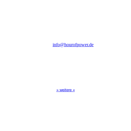
des Evangeliums e.V.
Steinerne Furt 78
D-86167 Augsburg
Tel.: (+49) 0 8 21 / 420 96 96
E-Mail:
info@hourofpower.de
Sendezeiten Hour of Power
10:30 Uhr auf TELE 5,
17:00 Uhr auf Bibel TV
» weitere «
Spendenkonto
:
Baden-Württembergische Bank
BLZ: 600 501 01