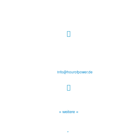
Hour of Power Deutschland
Verein zur Förderung der Verkündigung
des Evangeliums e.V.
Steinerne Furt 78
D-86167 Augsburg
Tel.: (+49) 0 8 21 / 420 96 96
E-Mail:
info@hourofpower.de
Sendezeiten Hour of Power
10:30 Uhr auf TELE 5,
17:00 Uhr auf Bibel TV
» weitere «