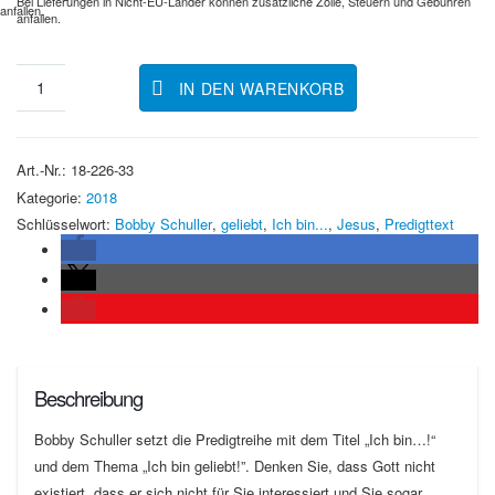
Bei Lieferungen in Nicht-EU-Länder können zusätzliche Zölle, Steuern und Gebühren
anfallen.
anfallen.
IN DEN WARENKORB
Art.-Nr.:
18-226-33
Kategorie:
2018
Schlüsselwort:
Bobby Schuller
,
geliebt
,
Ich bin...
,
Jesus
,
Predigttext
Beschreibung
Bobby Schuller setzt die Predigtreihe mit dem Titel „Ich bin…!“
und dem Thema „Ich bin geliebt!”. Denken Sie, dass Gott nicht
existiert, dass er sich nicht für Sie interessiert und Sie sogar