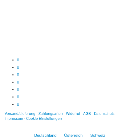
Spendenkonto
:
Baden-Württembergische Bank
BLZ: 600 501 01
Konto: 28 94 829
IBAN: DE43600501010002894829
BIC: SOLADEST600
Versand/Lieferung
-
Zahlungsarten
-
Widerruf
-
AGB
-
Datenschutz
-
Impressum
-
Cookie Einstellungen
Deutschland
Österreich
Schweiz