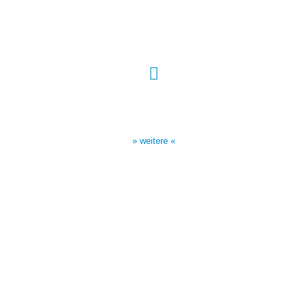
Sendezeiten Hour of Power
10:30 Uhr auf TELE 5,
17:00 Uhr auf Bibel TV
» weitere «