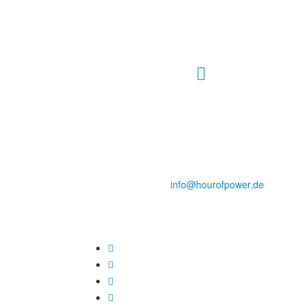
Hour of Power Deutschland
Verein zur Förderung der Verkündigung
des Evangeliums e.V.
Steinerne Furt 78
D-86167 Augsburg
Tel.: (+49) 0 8 21 / 420 96 96
E-Mail:
info@hourofpower.de