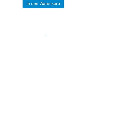
In den Warenkorb
Spendenkonto
:
Baden-Württembergische Bank
BLZ: 600 501 01
Konto: 28 94 829
IBAN: DE43600501010002894829
BIC: SOLADEST600