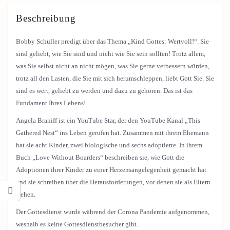
Beschreibung
Bobby Schuller predigt über das Thema „Kind Gottes: Wertvoll!“. Sie
sind geliebt, wie Sie sind und nicht wie Sie sein sollten! Trotz allem,
was Sie selbst nicht an nicht mögen, was Sie gerne verbessern würden,
trotz all den Lasten, die Sie mit sich herumschleppen, liebt Gott Sie. Sie
sind es wert, geliebt zu werden und dazu zu gehören. Das ist das
Fundament Ihres Lebens!
Angela Braniff ist ein YouTube Star, der den YouTube Kanal „This
Gathered Nest“ ins Leben gerufen hat. Zusammen mit ihrem Ehemann
hat sie acht Kinder, zwei biologische und sechs adoptierte. In ihrem
Buch „Love Without Boarders“ beschreiben sie, wie Gott die
Adoptionen ihrer Kinder zu einer Herzensangelegenheit gemacht hat
und sie schreiben über die Herausforderungen, vor denen sie als Eltern
stehen.
Der Gottesdienst wurde während der Corona Pandemie aufgenommen,
weshalb es keine Gottesdienstbesucher gibt.