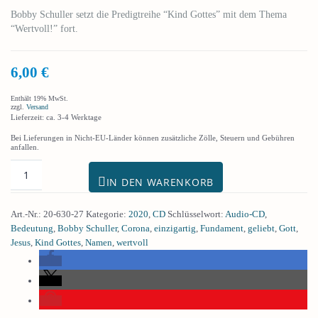
Bobby Schuller setzt die Predigtreihe “Kind Gottes” mit dem Thema
“Wertvoll!” fort.
6,00
€
Enthält 19% MwSt.
zzgl.
Versand
Lieferzeit: ca. 3-4 Werktage
Bei Lieferungen in Nicht-EU-Länder können zusätzliche Zölle, Steuern und Gebühren
anfallen.
IN DEN WARENKORB
Art.-Nr.:
20-630-27
Kategorie:
2020
,
CD
Schlüsselwort:
Audio-CD
,
Bedeutung
,
Bobby Schuller
,
Corona
,
einzigartig
,
Fundament
,
geliebt
,
Gott
,
Jesus
,
Kind Gottes
,
Namen
,
wertvoll