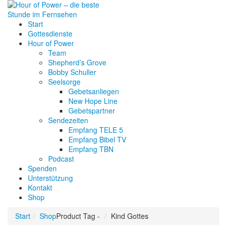
Start
Gottesdienste
Hour of Power
Team
Shepherd’s Grove
Bobby Schuller
Seelsorge
Gebetsanliegen
New Hope Line
Gebetspartner
Sendezeiten
Empfang TELE 5
Empfang Bibel TV
Empfang TBN
Podcast
Spenden
Unterstützung
Kontakt
Shop
Start
Shop
Product Tag -
Kind Gottes