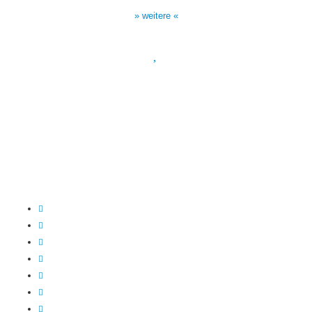
17:00 Uhr auf Bibel TV
» weitere «
Spendenkonto
:
Baden-Württembergische Bank
BLZ: 600 501 01
Konto: 28 94 829
IBAN: DE43600501010002894829
BIC: SOLADEST600