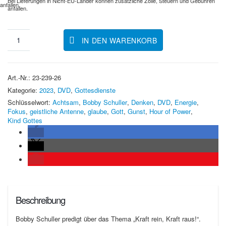
Bei Lieferungen in Nicht-EU-Länder können zusätzliche Zölle, Steuern und Gebühren
anfallen.
anfallen.
IN DEN WARENKORB
Art.-Nr.:
23-239-26
Kategorie:
2023
,
DVD
,
Gottesdienste
Schlüsselwort:
Achtsam
,
Bobby Schuller
,
Denken
,
DVD
,
Energie
,
Fokus
,
geistliche Antenne
,
glaube
,
Gott
,
Gunst
,
Hour of Power
,
Kind Gottes
Beschreibung
Bobby Schuller predigt über das Thema „Kraft rein, Kraft raus!“.