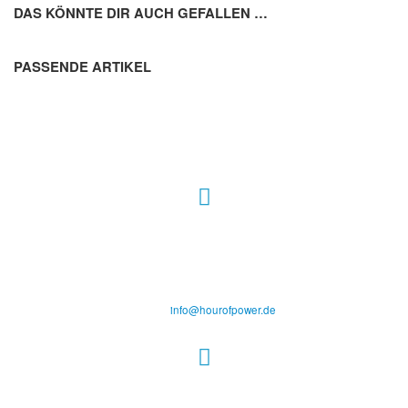
DAS KÖNNTE DIR AUCH GEFALLEN …
PASSENDE ARTIKEL
Hour of Power Deutschland
Verein zur Förderung der Verkündigung
des Evangeliums e.V.
Steinerne Furt 78
D-86167 Augsburg
Tel.: (+49) 0 8 21 / 420 96 96
E-Mail:
info@hourofpower.de
Sendezeiten Hour of Power
10:30 Uhr auf TELE 5,