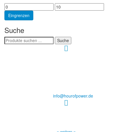
Min.
Max.
Preis
Preis
Eingrenzen
Suche
Suchen
Suche
nach:
Hour of Power Deutschland
Verein zur Förderung der Verkündigung
des Evangeliums e.V.
Steinerne Furt 78
D-86167 Augsburg
Tel.: (+49) 0 8 21 / 420 96 96
E-Mail:
info@hourofpower.de
Sendezeiten Hour of Power
10:30 Uhr auf TELE 5,
17:00 Uhr auf Bibel TV
» weitere «