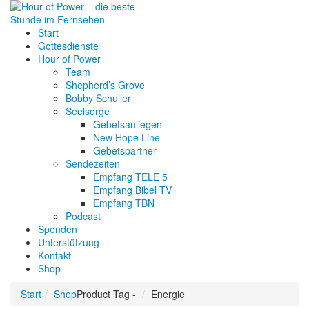
Start
Gottesdienste
Hour of Power
Team
Shepherd’s Grove
Bobby Schuller
Seelsorge
Gebetsanliegen
New Hope Line
Gebetspartner
Sendezeiten
Empfang TELE 5
Empfang Bibel TV
Empfang TBN
Podcast
Spenden
Unterstützung
Kontakt
Shop
Start
Shop
Product Tag -
Energie