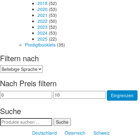
2018
(52)
2020
(53)
2021
(53)
2022
(50)
2023
(52)
2024
(53)
2025
(22)
Predigtbooklets
(35)
Filtern nach
Nach Preis filtern
Min.
Max.
Eingrenzen
Preis
Preis
Suche
Suchen
Suche
nach:
Deutschland
Österreich
Schweiz