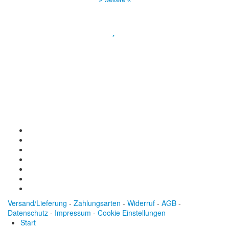
Spendenkonto
:
Baden-Württembergische Bank
BLZ: 600 501 01
Konto: 28 94 829
IBAN: DE43600501010002894829
BIC: SOLADEST600
Versand/Lieferung
-
Zahlungsarten
-
Widerruf
-
AGB
-
Datenschutz
-
Impressum
-
Cookie Einstellungen
Start