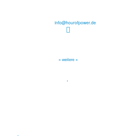
Steinerne Furt 78
D-86167 Augsburg
Tel.: (+49) 0 8 21 / 420 96 96
E-Mail:
info@hourofpower.de
Sendezeiten Hour of Power
10:30 Uhr auf TELE 5,
17:00 Uhr auf Bibel TV
» weitere «
Spendenkonto
:
Baden-Württembergische Bank
BLZ: 600 501 01
Konto: 28 94 829
IBAN: DE43600501010002894829
BIC: SOLADEST600