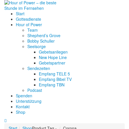
Start
Gottesdienste
Hour of Power
Team
Shepherd’s Grove
Bobby Schuller
Seelsorge
Gebetsanliegen
New Hope Line
Gebetspartner
Sendezeiten
Empfang TELE 5
Empfang Bibel TV
Empfang TBN
Podcast
Spenden
Unterstützung
Kontakt
Shop
Start
Shop
Product Tag -
Corona