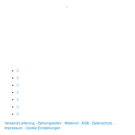
Spendenkonto
:
Baden-Württembergische Bank
BLZ: 600 501 01
Konto: 28 94 829
IBAN: DE43600501010002894829
BIC: SOLADEST600
Versand/Lieferung
-
Zahlungsarten
-
Widerruf
-
AGB
-
Datenschutz
-
Impressum
-
Cookie Einstellungen