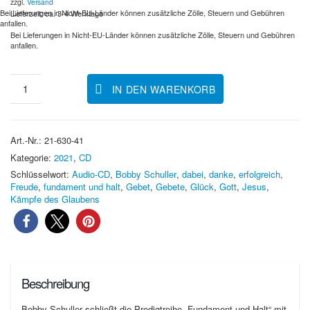
zzgl.
Versand
Bei Lieferungen in Nicht-EU-Länder können zusätzliche Zölle, Steuern und Gebühren
Lieferzeit: ca. 3-4 Werktage
anfallen.
Bei Lieferungen in Nicht-EU-Länder können zusätzliche Zölle, Steuern und Gebühren
anfallen.
IN DEN WARENKORB
Art.-Nr.:
21-630-41
Kategorie:
2021
,
CD
Schlüsselwort:
Audio-CD
,
Bobby Schuller
,
dabei
,
danke
,
erfolgreich
,
Freude
,
fundament und halt
,
Gebet
,
Gebete
,
Glück
,
Gott
,
Jesus
,
Kämpfe des Glaubens
Beschreibung
Bobby Schuller schließt die Predigtreihe „Fundament und Halt“ mit