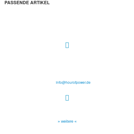
PASSENDE ARTIKEL
Hour of Power Deutschland
Verein zur Förderung der Verkündigung
des Evangeliums e.V.
Steinerne Furt 78
D-86167 Augsburg
Tel.: (+49) 0 8 21 / 420 96 96
E-Mail:
info@hourofpower.de
Sendezeiten Hour of Power
10:30 Uhr auf TELE 5,
17:00 Uhr auf Bibel TV
» weitere «