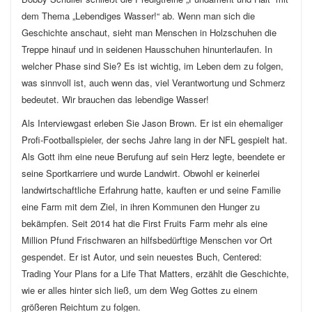
dem Thema „Lebendiges Wasser!“ ab. Wenn man sich die
Geschichte anschaut, sieht man Menschen in Holzschuhen die
Treppe hinauf und in seidenen Hausschuhen hinunterlaufen. In
welcher Phase sind Sie? Es ist wichtig, im Leben dem zu folgen,
was sinnvoll ist, auch wenn das, viel Verantwortung und Schmerz
bedeutet. Wir brauchen das lebendige Wasser!
Als Interviewgast erleben Sie Jason Brown. Er ist ein ehemaliger
Profi-Footballspieler, der sechs Jahre lang in der NFL gespielt hat.
Als Gott ihm eine neue Berufung auf sein Herz legte, beendete er
seine Sportkarriere und wurde Landwirt. Obwohl er keinerlei
landwirtschaftliche Erfahrung hatte, kauften er und seine Familie
eine Farm mit dem Ziel, in ihren Kommunen den Hunger zu
bekämpfen. Seit 2014 hat die First Fruits Farm mehr als eine
Million Pfund Frischwaren an hilfsbedürftige Menschen vor Ort
gespendet. Er ist Autor, und sein neuestes Buch, Centered:
Trading Your Plans for a Life That Matters, erzählt die Geschichte,
wie er alles hinter sich ließ, um dem Weg Gottes zu einem
größeren Reichtum zu folgen.