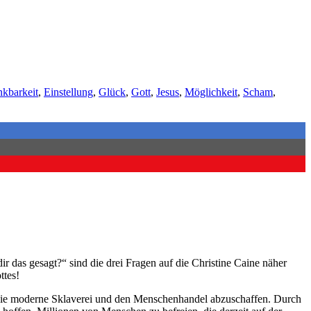
kbarkeit
,
Einstellung
,
Glück
,
Gott
,
Jesus
,
Möglichkeit
,
Scham
,
r das gesagt?“ sind die drei Fragen auf die Christine Caine näher
ttes!
at, die moderne Sklaverei und den Menschenhandel abzuschaffen. Durch