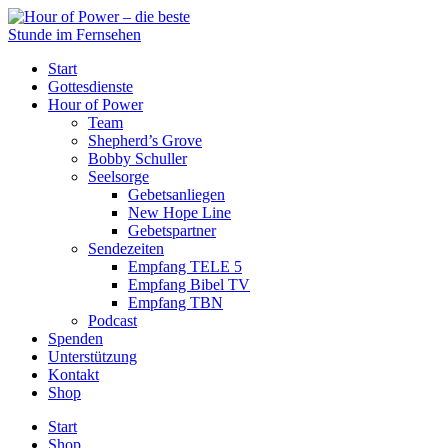
Start
Gottesdienste
Hour of Power
Team
Shepherd’s Grove
Bobby Schuller
Seelsorge
Gebetsanliegen
New Hope Line
Gebetspartner
Sendezeiten
Empfang TELE 5
Empfang Bibel TV
Empfang TBN
Podcast
Spenden
Unterstützung
Kontakt
Shop
Start
Shop