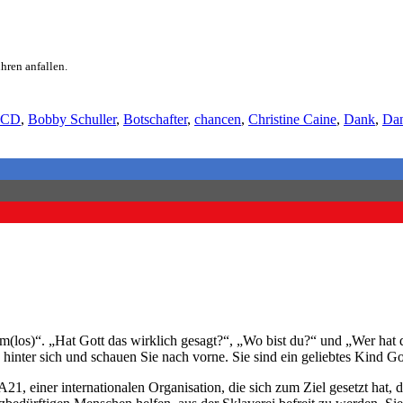
hren anfallen.
-CD
,
Bobby Schuller
,
Botschafter
,
chancen
,
Christine Caine
,
Dank
,
Dan
los)“. „Hat Gott das wirklich gesagt?“, „Wo bist du?“ und „Wer hat di
hinter sich und schauen Sie nach vorne. Sie sind ein geliebtes Kind Go
 A21, einer internationalen Organisation, die sich zum Ziel gesetzt h