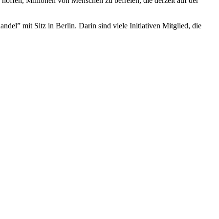
 hoffen, Millionen von Menschen zu befreien, die derzeit auf der
l” mit Sitz in Berlin. Darin sind viele Initiativen Mitglied, die