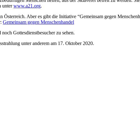
bedürftigen Menschen helfen, aus der Sklaverei befreit zu werden. Sie
h unter
www.a21.org
.
 Österreich. Aber es gibt die Initiative “Gemeinsam gegen Menschenhande
r:
Gemeinsam gegen Menschenhandel
d noch Gottesdienstbesucher zu sehen.
sstrahlung unter anderem am 17. Oktober 2020.