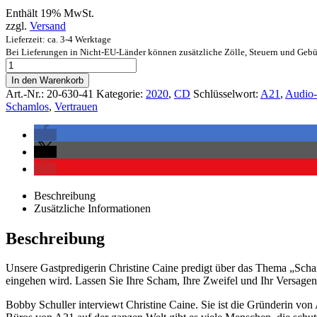
Enthält 19% MwSt.
zzgl.
Versand
Lieferzeit: ca. 3-4 Werktage
Bei Lieferungen in Nicht-EU-Länder können zusätzliche Zölle, Steuern und Gebü
In den Warenkorb
Art.-Nr.:
20-630-41
Kategorie:
2020
,
CD
Schlüsselwort:
A21
,
Audio
Schamlos
,
Vertrauen
Beschreibung
Zusätzliche Informationen
Beschreibung
Unsere Gastpredigerin Christine Caine predigt über das Thema „Scham(
eingehen wird. Lassen Sie Ihre Scham, Ihre Zweifel und Ihr Versagen 
Bobby Schuller interviewt Christine Caine. Sie ist die Gründerin von