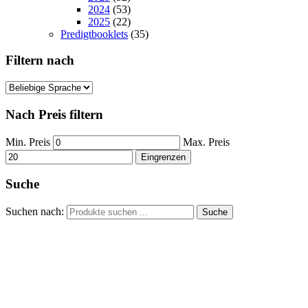
2024
(53)
2025
(22)
Predigtbooklets
(35)
Filtern nach
Nach Preis filtern
Min. Preis
Max. Preis
Eingrenzen
Suche
Suchen nach:
Suche
Hour of Power Deutschland
Verein zur Förderung der Verkündigung
des Evangeliums e.V.