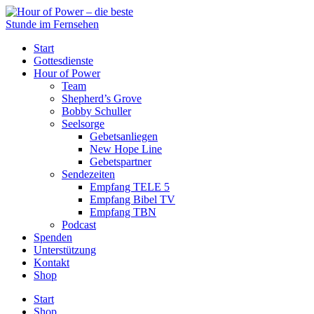
Start
Gottesdienste
Hour of Power
Team
Shepherd’s Grove
Bobby Schuller
Seelsorge
Gebetsanliegen
New Hope Line
Gebetspartner
Sendezeiten
Empfang TELE 5
Empfang Bibel TV
Empfang TBN
Podcast
Spenden
Unterstützung
Kontakt
Shop
Start
Shop