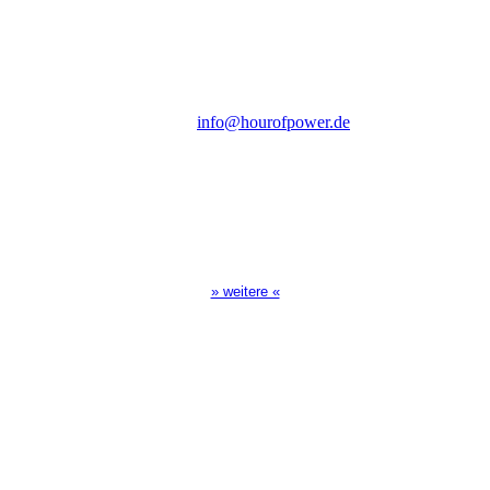
Steinerne Furt 78
D-86167 Augsburg
Tel.: (+49) 0 8 21 / 420 96 96
E-Mail:
info@hourofpower.de
Sendezeiten Hour of Power
10:30 Uhr auf TELE 5,
17:00 Uhr auf Bibel TV
» weitere «
Spendenkonto
:
Baden-Württembergische Bank
BLZ: 600 501 01
Konto: 28 94 829