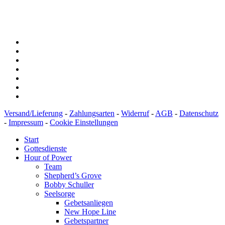
IBAN: DE43600501010002894829
BIC: SOLADEST600
Versand/Lieferung
-
Zahlungsarten
-
Widerruf
-
AGB
-
Datenschutz
-
Impressum
-
Cookie Einstellungen
Start
Gottesdienste
Hour of Power
Team
Shepherd’s Grove
Bobby Schuller
Seelsorge
Gebetsanliegen
New Hope Line
Gebetspartner