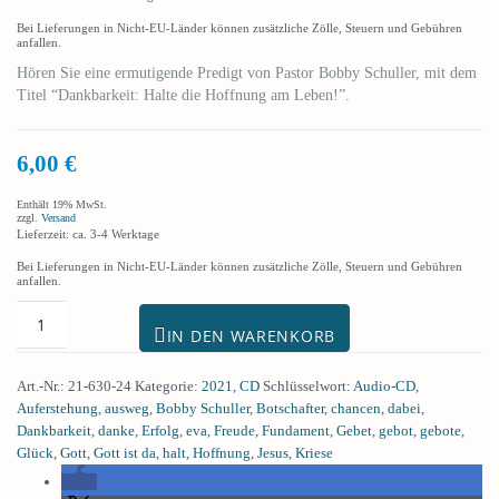
Bei Lieferungen in Nicht-EU-Länder können zusätzliche Zölle, Steuern und Gebühren
anfallen.
Hören Sie eine ermutigende Predigt von Pastor Bobby Schuller, mit dem
Titel “Dankbarkeit: Halte die Hoffnung am Leben!”.
6,00
€
Enthält 19% MwSt.
zzgl.
Versand
Lieferzeit: ca. 3-4 Werktage
Bei Lieferungen in Nicht-EU-Länder können zusätzliche Zölle, Steuern und Gebühren
anfallen.
IN DEN WARENKORB
Art.-Nr.:
21-630-24
Kategorie:
2021
,
CD
Schlüsselwort:
Audio-CD
,
Auferstehung
,
ausweg
,
Bobby Schuller
,
Botschafter
,
chancen
,
dabei
,
Dankbarkeit
,
danke
,
Erfolg
,
eva
,
Freude
,
Fundament
,
Gebet
,
gebot
,
gebote
,
Glück
,
Gott
,
Gott ist da
,
halt
,
Hoffnung
,
Jesus
,
Kriese