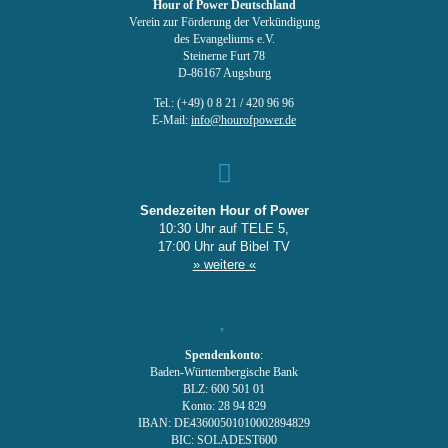
Hour of Power Deutschland
Verein zur Förderung der Verkündigung
des Evangeliums e.V.
Steinerne Furt 78
D-86167 Augsburg
Tel.: (+49) 0 8 21 / 420 96 96
E-Mail:
info@hourofpower.de
Sendezeiten Hour of Power
10:30 Uhr auf TELE 5,
17:00 Uhr auf Bibel TV
» weitere «
Spendenkonto
:
Baden-Württembergische Bank
BLZ: 600 501 01
Konto: 28 94 829
IBAN: DE43600501010002894829
BIC: SOLADEST600