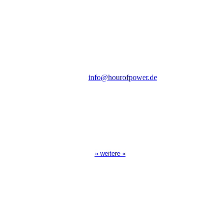
des Evangeliums e.V.
Steinerne Furt 78
D-86167 Augsburg
Tel.: (+49) 0 8 21 / 420 96 96
E-Mail:
info@hourofpower.de
Sendezeiten Hour of Power
10:30 Uhr auf TELE 5,
17:00 Uhr auf Bibel TV
» weitere «
Spendenkonto
:
Baden-Württembergische Bank
BLZ: 600 501 01