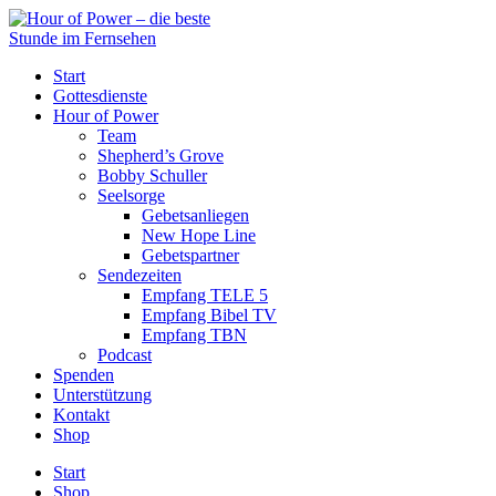
Start
Gottesdienste
Hour of Power
Team
Shepherd’s Grove
Bobby Schuller
Seelsorge
Gebetsanliegen
New Hope Line
Gebetspartner
Sendezeiten
Empfang TELE 5
Empfang Bibel TV
Empfang TBN
Podcast
Spenden
Unterstützung
Kontakt
Shop
Start
Shop