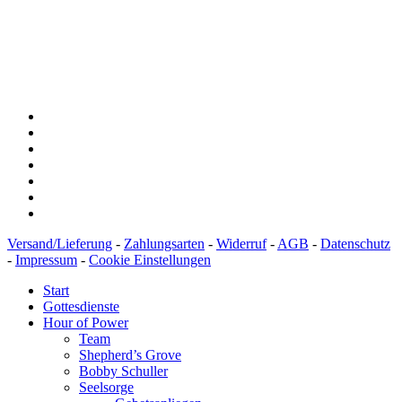
Konto: 28 94 829
IBAN: DE43600501010002894829
BIC: SOLADEST600
Versand/Lieferung
-
Zahlungsarten
-
Widerruf
-
AGB
-
Datenschutz
-
Impressum
-
Cookie Einstellungen
Start
Gottesdienste
Hour of Power
Team
Shepherd’s Grove
Bobby Schuller
Seelsorge