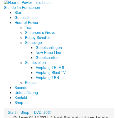
Start
Gottesdienste
Hour of Power
Team
Shepherd’s Grove
Bobby Schuller
Seelsorge
Gebetsanliegen
New Hope Line
Gebetspartner
Sendezeiten
Empfang TELE 5
Empfang Bibel TV
Empfang TBN
Podcast
Spenden
Unterstützung
Kontakt
Shop
Start
Shop
DVD
,
2021
DVD vom 05.12.2021: Advent: Warte nicht länger, bereite