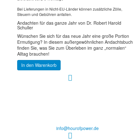
Bei Lieferungen in Nicht-EU-Länder können zusätzliche Zölle,
Steuern und Gebühren anfallen.
Andachten für das ganze Jahr von Dr. Robert Harold
Schuller
Wünschen Sie sich für das neue Jahr eine große Portion
Ermutigung? In diesem außergewöhnlichen Andachtsbuch
finden Sie, was Sie zum Überleben im ganz „normalen“
Alltag brauchen!
In den Warenkorb
Hour of Power Deutschland
Verein zur Förderung der Verkündigung
des Evangeliums e.V.
Steinerne Furt 78
D-86167 Augsburg
Tel.: (+49) 0 8 21 / 420 96 96
E-Mail:
info@hourofpower.de