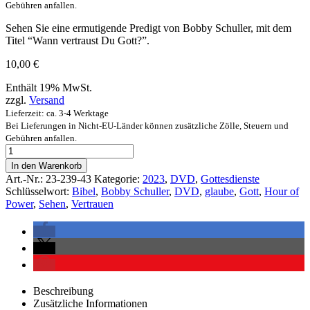
Gebühren anfallen.
Sehen Sie eine ermutigende Predigt von Bobby Schuller, mit dem
Titel “Wann vertraust Du Gott?”.
10,00
€
Enthält 19% MwSt.
zzgl.
Versand
Lieferzeit: ca. 3-4 Werktage
Bei Lieferungen in Nicht-EU-Länder können zusätzliche Zölle, Steuern und
Gebühren anfallen.
In den Warenkorb
Art.-Nr.:
23-239-43
Kategorie:
2023
,
DVD
,
Gottesdienste
Schlüsselwort:
Bibel
,
Bobby Schuller
,
DVD
,
glaube
,
Gott
,
Hour of
Power
,
Sehen
,
Vertrauen
Beschreibung
Zusätzliche Informationen