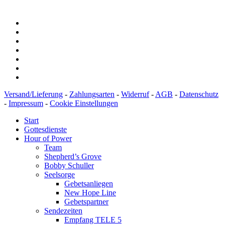
BIC: SOLADEST600
Versand/Lieferung
-
Zahlungsarten
-
Widerruf
-
AGB
-
Datenschutz
-
Impressum
-
Cookie Einstellungen
Start
Gottesdienste
Hour of Power
Team
Shepherd’s Grove
Bobby Schuller
Seelsorge
Gebetsanliegen
New Hope Line
Gebetspartner
Sendezeiten
Empfang TELE 5