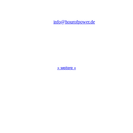
D-86167 Augsburg
Tel.: (+49) 0 8 21 / 420 96 96
E-Mail:
info@hourofpower.de
Sendezeiten Hour of Power
10:30 Uhr auf TELE 5,
17:00 Uhr auf Bibel TV
» weitere «
Spendenkonto
:
Baden-Württembergische Bank
BLZ: 600 501 01
Konto: 28 94 829
IBAN: DE43600501010002894829