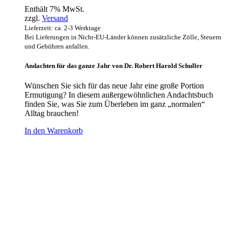
Enthält 7% MwSt.
zzgl.
Versand
Lieferzeit: ca. 2-3 Werktage
Bei Lieferungen in Nicht-EU-Länder können zusätzliche Zölle, Steuern
und Gebühren anfallen.
Andachten für das ganze Jahr von Dr. Robert Harold Schuller
Wünschen Sie sich für das neue Jahr eine große Portion
Ermutigung? In diesem außergewöhnlichen Andachtsbuch
finden Sie, was Sie zum Überleben im ganz „normalen“
Alltag brauchen!
In den Warenkorb
Hour of Power Deutschland
Verein zur Förderung der Verkündigung
des Evangeliums e.V.
Steinerne Furt 78