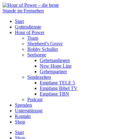
Start
Gottesdienste
Hour of Power
Team
Shepherd’s Grove
Bobby Schuller
Seelsorge
Gebetsanliegen
New Hope Line
Gebetspartner
Sendezeiten
Empfang TELE 5
Empfang Bibel TV
Empfang TBN
Podcast
Spenden
Unterstützung
Kontakt
Shop
Start
Shop