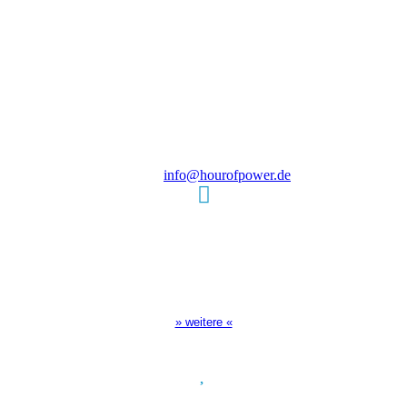
Verein zur Förderung der Verkündigung
des Evangeliums e.V.
Steinerne Furt 78
D-86167 Augsburg
Tel.: (+49) 0 8 21 / 420 96 96
E-Mail:
info@hourofpower.de
Sendezeiten Hour of Power
10:30 Uhr auf TELE 5,
17:00 Uhr auf Bibel TV
» weitere «
Spendenkonto
: