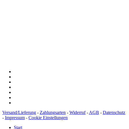
Baden-Württembergische Bank
BLZ: 600 501 01
Konto: 28 94 829
IBAN: DE43600501010002894829
BIC: SOLADEST600
Versand/Lieferung
-
Zahlungsarten
-
Widerruf
-
AGB
-
Datenschutz
-
Impressum
-
Cookie Einstellungen
Start