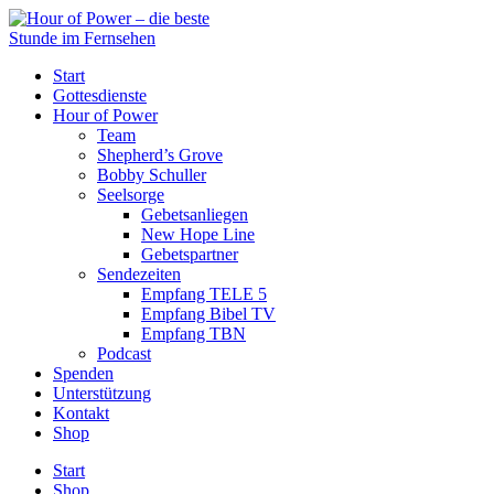
Start
Gottesdienste
Hour of Power
Team
Shepherd’s Grove
Bobby Schuller
Seelsorge
Gebetsanliegen
New Hope Line
Gebetspartner
Sendezeiten
Empfang TELE 5
Empfang Bibel TV
Empfang TBN
Podcast
Spenden
Unterstützung
Kontakt
Shop
Start
Shop