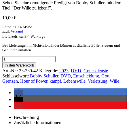
Sehen Sie eine ermutigende Predigt von Bobby Schuller, mit dem
Titel “Der Wille zu leben!”.
10,00
€
Enthält 19% MwSt.
zzgl.
Versand
Lieferzeit: ca. 3-4 Werktage
Bei Lieferungen in Nicht-EU-Länder können zusätzliche Zölle, Steuern und
Gebühren anfallen.
In den Warenkorb
Art.-Nr.:
23-239-42
Kategorie:
2023
,
DVD
,
Gottesdienste
Schlüsselwort:
Bobby Schuller
,
DVD
,
Entschieidung
,
Gott
,
Grenzen
,
Hour of Power
,
kampf
,
Lebenswille
,
Verletzung
,
Wille
Beschreibung
Zusätzliche Informationen