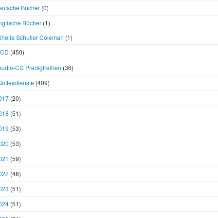
eutsche Bücher
(0)
nglische Bücher
(1)
Sheila Schuller Coleman
(1)
CD
(450)
Audio-CD Predigtreihen
(36)
Gottesdienste
(409)
017
(20)
018
(51)
019
(53)
020
(53)
021
(59)
022
(48)
023
(51)
024
(51)