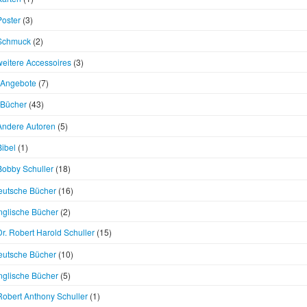
Poster
(3)
Schmuck
(2)
weitere Accessoires
(3)
Angebote
(7)
Bücher
(43)
Andere Autoren
(5)
Bibel
(1)
Bobby Schuller
(18)
eutsche Bücher
(16)
nglische Bücher
(2)
Dr. Robert Harold Schuller
(15)
eutsche Bücher
(10)
nglische Bücher
(5)
Robert Anthony Schuller
(1)