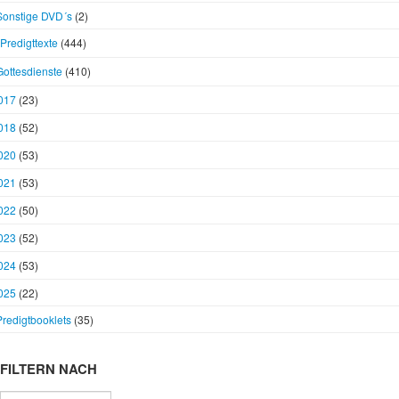
Sonstige DVD´s
(2)
Predigttexte
(444)
Gottesdienste
(410)
017
(23)
018
(52)
020
(53)
021
(53)
022
(50)
023
(52)
024
(53)
025
(22)
Predigtbooklets
(35)
FILTERN NACH