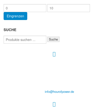
Min.
Max.
Preis
Preis
Eingrenzen
SUCHE
Suchen
Suche
nach:
Hour of Power Deutschland
Verein zur Förderung der Verkündigung
des Evangeliums e.V.
Steinerne Furt 78
D-86167 Augsburg
Tel.: (+49) 0 8 21 / 420 96 96
E-Mail:
info@hourofpower.de