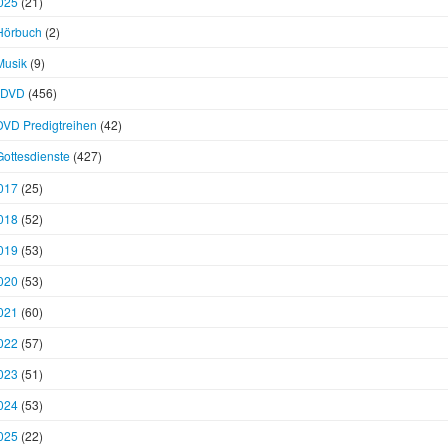
025
(21)
Hörbuch
(2)
Musik
(9)
DVD
(456)
DVD Predigtreihen
(42)
Gottesdienste
(427)
017
(25)
018
(52)
019
(53)
020
(53)
021
(60)
022
(57)
023
(51)
024
(53)
025
(22)