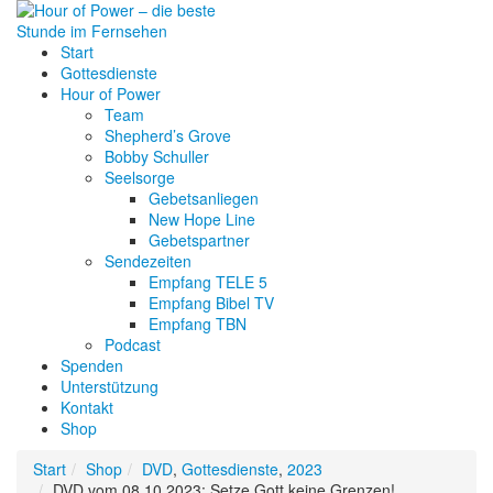
Start
Gottesdienste
Hour of Power
Team
Shepherd’s Grove
Bobby Schuller
Seelsorge
Gebetsanliegen
New Hope Line
Gebetspartner
Sendezeiten
Empfang TELE 5
Empfang Bibel TV
Empfang TBN
Podcast
Spenden
Unterstützung
Kontakt
Shop
Start
Shop
DVD
,
Gottesdienste
,
2023
DVD vom 08.10.2023: Setze Gott keine Grenzen!