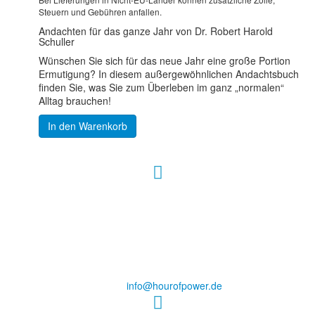
Steuern und Gebühren anfallen.
Andachten für das ganze Jahr von Dr. Robert Harold
Schuller
Wünschen Sie sich für das neue Jahr eine große Portion
Ermutigung? In diesem außergewöhnlichen Andachtsbuch
finden Sie, was Sie zum Überleben im ganz „normalen“
Alltag brauchen!
In den Warenkorb
Hour of Power Deutschland
Verein zur Förderung der Verkündigung
des Evangeliums e.V.
Steinerne Furt 78
D-86167 Augsburg
Tel.: (+49) 0 8 21 / 420 96 96
E-Mail:
info@hourofpower.de