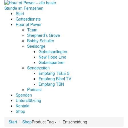
Start
Gottesdienste
Hour of Power
Team
Shepherd’s Grove
Bobby Schuller
Seelsorge
Gebetsanliegen
New Hope Line
Gebetspartner
Sendezeiten
Empfang TELE 5
Empfang Bibel TV
Empfang TBN
Podcast
Spenden
Unterstützung
Kontakt
Shop
Start
Shop
Product Tag -
Entscheidung