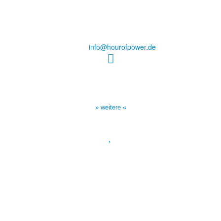
des Evangeliums e.V.
Steinerne Furt 78
D-86167 Augsburg
Tel.: (+49) 0 8 21 / 420 96 96
E-Mail:
info@hourofpower.de
Sendezeiten Hour of Power
10:30 Uhr auf TELE 5,
17:00 Uhr auf Bibel TV
» weitere «
Spendenkonto
:
Baden-Württembergische Bank
BLZ: 600 501 01
Konto: 28 94 829
IBAN: DE43600501010002894829
BIC: SOLADEST600