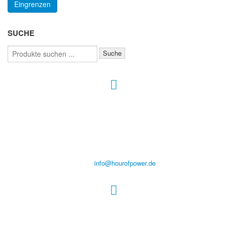
Eingrenzen
SUCHE
Suchen
Suche
nach:
Hour of Power Deutschland
Verein zur Förderung der Verkündigung
des Evangeliums e.V.
Steinerne Furt 78
D-86167 Augsburg
Tel.: (+49) 0 8 21 / 420 96 96
E-Mail:
info@hourofpower.de
Sendezeiten Hour of Power
10:30 Uhr auf TELE 5,