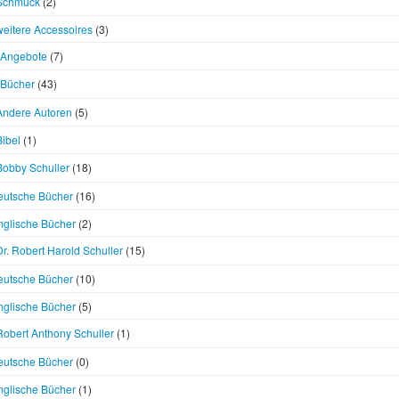
Schmuck
(2)
weitere Accessoires
(3)
Angebote
(7)
Bücher
(43)
Andere Autoren
(5)
Bibel
(1)
Bobby Schuller
(18)
eutsche Bücher
(16)
nglische Bücher
(2)
Dr. Robert Harold Schuller
(15)
eutsche Bücher
(10)
nglische Bücher
(5)
Robert Anthony Schuller
(1)
eutsche Bücher
(0)
nglische Bücher
(1)