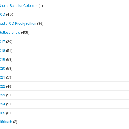
Sheila Schuller Coleman
(1)
CD
(450)
Audio-CD Predigtreihen
(36)
Gottesdienste
(409)
017
(20)
018
(51)
019
(53)
020
(53)
021
(59)
022
(48)
023
(51)
024
(51)
025
(21)
Hörbuch
(2)