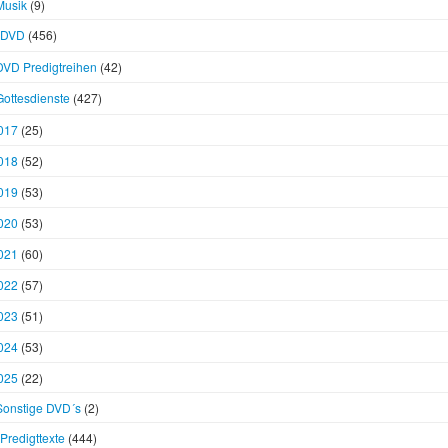
Musik
(9)
DVD
(456)
DVD Predigtreihen
(42)
Gottesdienste
(427)
017
(25)
018
(52)
019
(53)
020
(53)
021
(60)
022
(57)
023
(51)
024
(53)
025
(22)
Sonstige DVD´s
(2)
Predigttexte
(444)