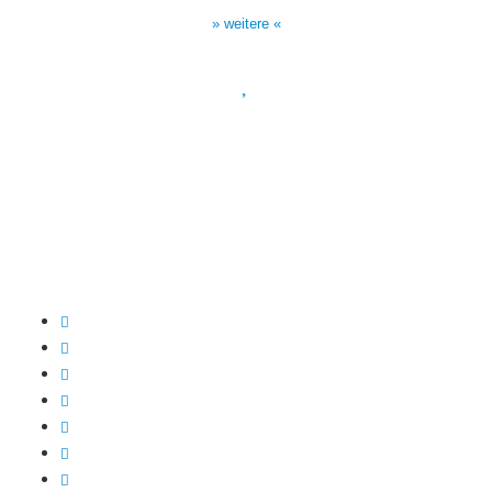
17:00 Uhr auf Bibel TV
» weitere «
Spendenkonto
:
Baden-Württembergische Bank
BLZ: 600 501 01
Konto: 28 94 829
IBAN: DE43600501010002894829
BIC: SOLADEST600