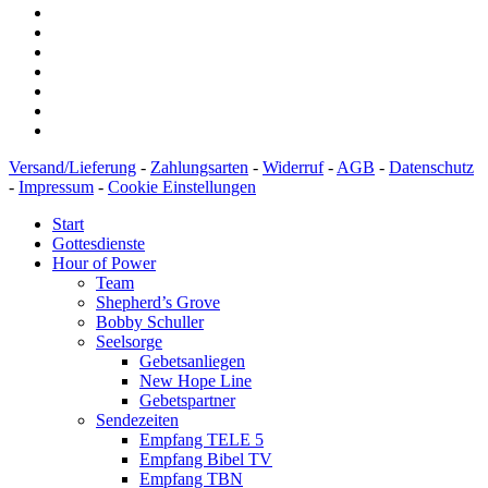
Versand/Lieferung
-
Zahlungsarten
-
Widerruf
-
AGB
-
Datenschutz
-
Impressum
-
Cookie Einstellungen
Start
Gottesdienste
Hour of Power
Team
Shepherd’s Grove
Bobby Schuller
Seelsorge
Gebetsanliegen
New Hope Line
Gebetspartner
Sendezeiten
Empfang TELE 5
Empfang Bibel TV
Empfang TBN