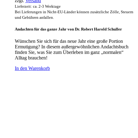
zzgl.
Versand
Lieferzeit: ca. 2-3 Werktage
Bei Lieferungen in Nicht-EU-Länder können zusätzliche Zölle, Steuern
und Gebühren anfallen.
Andachten für das ganze Jahr von Dr. Robert Harold Schuller
Wünschen Sie sich für das neue Jahr eine große Portion
Ermutigung? In diesem außergewöhnlichen Andachtsbuch
finden Sie, was Sie zum Überleben im ganz „normalen“
Alltag brauchen!
In den Warenkorb
Hour of Power Deutschland
Verein zur Förderung der Verkündigung
des Evangeliums e.V.
Steinerne Furt 78
D-86167 Augsburg