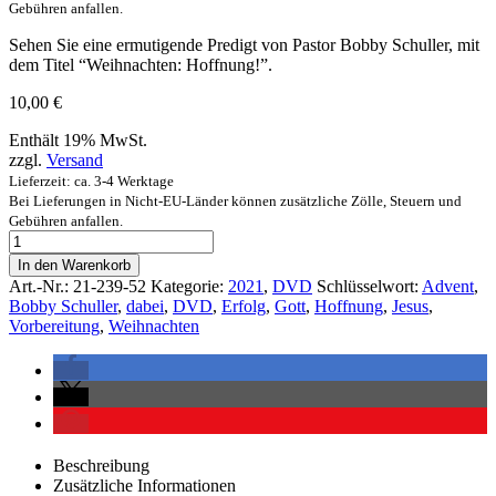
Gebühren anfallen.
Sehen Sie eine ermutigende Predigt von Pastor Bobby Schuller, mit
dem Titel “Weihnachten: Hoffnung!”.
10,00
€
Enthält 19% MwSt.
zzgl.
Versand
Lieferzeit: ca. 3-4 Werktage
Bei Lieferungen in Nicht-EU-Länder können zusätzliche Zölle, Steuern und
Gebühren anfallen.
In den Warenkorb
Art.-Nr.:
21-239-52
Kategorie:
2021
,
DVD
Schlüsselwort:
Advent
,
Bobby Schuller
,
dabei
,
DVD
,
Erfolg
,
Gott
,
Hoffnung
,
Jesus
,
Vorbereitung
,
Weihnachten
Beschreibung
Zusätzliche Informationen