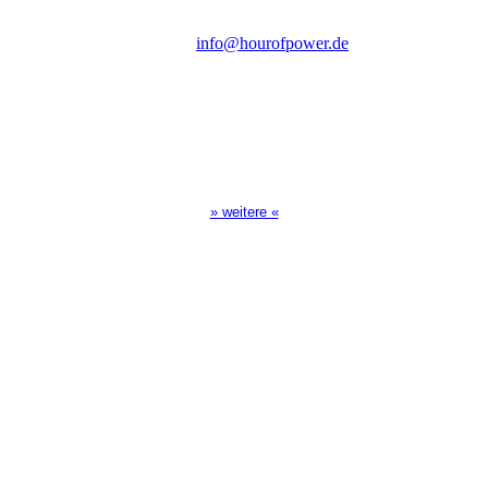
Tel.: (+49) 0 8 21 / 420 96 96
E-Mail:
info@hourofpower.de
Sendezeiten Hour of Power
10:30 Uhr auf TELE 5,
17:00 Uhr auf Bibel TV
» weitere «
Spendenkonto
:
Baden-Württembergische Bank
BLZ: 600 501 01
Konto: 28 94 829
IBAN: DE43600501010002894829
BIC: SOLADEST600