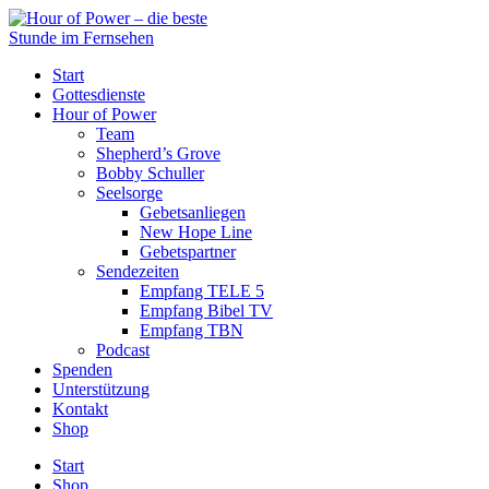
Start
Gottesdienste
Hour of Power
Team
Shepherd’s Grove
Bobby Schuller
Seelsorge
Gebetsanliegen
New Hope Line
Gebetspartner
Sendezeiten
Empfang TELE 5
Empfang Bibel TV
Empfang TBN
Podcast
Spenden
Unterstützung
Kontakt
Shop
Start
Shop