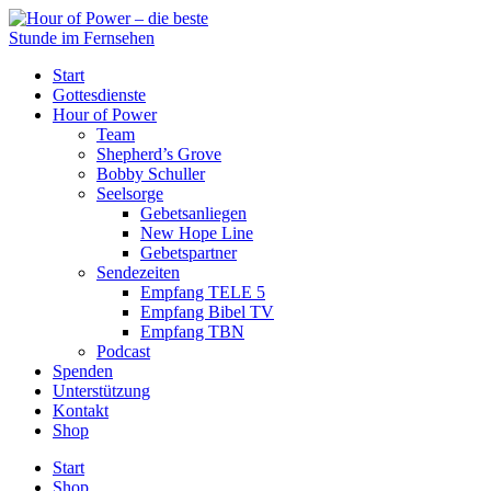
Start
Gottesdienste
Hour of Power
Team
Shepherd’s Grove
Bobby Schuller
Seelsorge
Gebetsanliegen
New Hope Line
Gebetspartner
Sendezeiten
Empfang TELE 5
Empfang Bibel TV
Empfang TBN
Podcast
Spenden
Unterstützung
Kontakt
Shop
Start
Shop