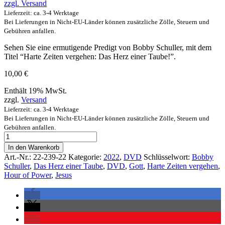
zzgl.
Versand
Lieferzeit: ca. 3-4 Werktage
Bei Lieferungen in Nicht-EU-Länder können zusätzliche Zölle, Steuern und
Gebühren anfallen.
Sehen Sie eine ermutigende Predigt von Bobby Schuller, mit dem
Titel “Harte Zeiten vergehen: Das Herz einer Taube!”.
10,00
€
Enthält 19% MwSt.
zzgl.
Versand
Lieferzeit: ca. 3-4 Werktage
Bei Lieferungen in Nicht-EU-Länder können zusätzliche Zölle, Steuern und
Gebühren anfallen.
In den Warenkorb
Art.-Nr.:
22-239-22
Kategorie:
2022
,
DVD
Schlüsselwort:
Bobby
Schuller
,
Das Herz einer Taube
,
DVD
,
Gott
,
Harte Zeiten vergehen
,
Hour of Power
,
Jesus