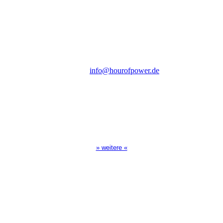
des Evangeliums e.V.
Steinerne Furt 78
D-86167 Augsburg
Tel.: (+49) 0 8 21 / 420 96 96
E-Mail:
info@hourofpower.de
Sendezeiten Hour of Power
10:30 Uhr auf TELE 5,
17:00 Uhr auf Bibel TV
» weitere «
Spendenkonto
:
Baden-Württembergische Bank
BLZ: 600 501 01