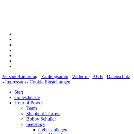
Konto: 28 94 829
IBAN: DE43600501010002894829
BIC: SOLADEST600
Versand/Lieferung
-
Zahlungsarten
-
Widerruf
-
AGB
-
Datenschutz
-
Impressum
-
Cookie Einstellungen
Start
Gottesdienste
Hour of Power
Team
Shepherd’s Grove
Bobby Schuller
Seelsorge
Gebetsanliegen