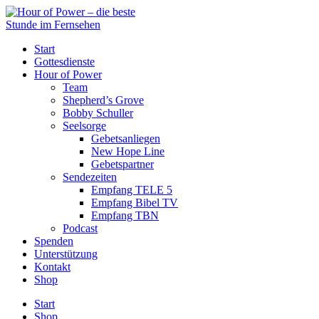
Start
Gottesdienste
Hour of Power
Team
Shepherd’s Grove
Bobby Schuller
Seelsorge
Gebetsanliegen
New Hope Line
Gebetspartner
Sendezeiten
Empfang TELE 5
Empfang Bibel TV
Empfang TBN
Podcast
Spenden
Unterstützung
Kontakt
Shop
Start
Shop