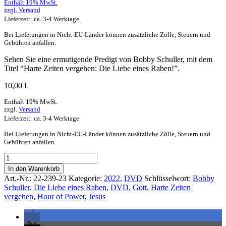
Enthält 19% MwSt.
zzgl.
Versand
Lieferzeit: ca. 3-4 Werktage
Bei Lieferungen in Nicht-EU-Länder können zusätzliche Zölle, Steuern und
Gebühren anfallen.
Sehen Sie eine ermutigende Predigt von Bobby Schuller, mit dem
Titel “Harte Zeiten vergehen: Die Liebe eines Raben!”.
10,00
€
Enthält 19% MwSt.
zzgl.
Versand
Lieferzeit: ca. 3-4 Werktage
Bei Lieferungen in Nicht-EU-Länder können zusätzliche Zölle, Steuern und
Gebühren anfallen.
In den Warenkorb
Art.-Nr.:
22-239-23
Kategorie:
2022
,
DVD
Schlüsselwort:
Bobby
Schuller
,
Die Liebe eines Raben
,
DVD
,
Gott
,
Harte Zeiten
vergehen
,
Hour of Power
,
Jesus