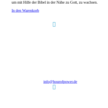
um mit Hilfe der Bibel in der Nähe zu Gott, zu wachsen.
In den Warenkorb
Hour of Power Deutschland
Verein zur Förderung der Verkündigung
des Evangeliums e.V.
Steinerne Furt 78
D-86167 Augsburg
Tel.: (+49) 0 8 21 / 420 96 96
E-Mail:
info@hourofpower.de
Sendezeiten Hour of Power
10:30 Uhr auf TELE 5,