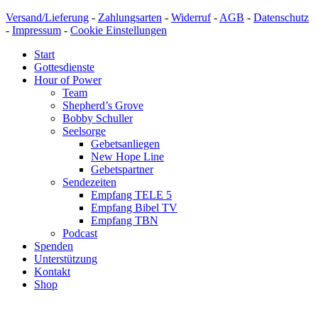
Versand/Lieferung
-
Zahlungsarten
-
Widerruf
-
AGB
-
Datenschutz
-
Impressum
-
Cookie Einstellungen
Start
Gottesdienste
Hour of Power
Team
Shepherd’s Grove
Bobby Schuller
Seelsorge
Gebetsanliegen
New Hope Line
Gebetspartner
Sendezeiten
Empfang TELE 5
Empfang Bibel TV
Empfang TBN
Podcast
Spenden
Unterstützung
Kontakt
Shop