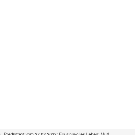
Predigttext vom 27.02.2022: Ein sinnvolles Leben: Mut!