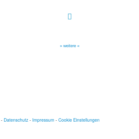
Sendezeiten Hour of Power
10:30 Uhr auf TELE 5,
17:00 Uhr auf Bibel TV
» weitere «
-
Datenschutz
-
Impressum
-
Cookie Einstellungen