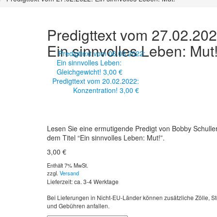
Predigttext vom 27.02.202
Ein sinnvolles Leben: Mut
Predigttext vom 06.03.2022:
Ein sinnvolles Leben:
Gleichgewicht!
3,00
€
Predigttext vom 20.02.2022:
Konzentration!
3,00
€
Lesen Sie eine ermutigende Predigt von Bobby Schuller
dem Titel “Ein sinnvolles Leben: Mut!”.
3,00
€
Enthält 7% MwSt.
zzgl.
Versand
Lieferzeit: ca. 3-4 Werktage
Bei Lieferungen in Nicht-EU-Länder können zusätzliche Zölle, S
und Gebühren anfallen.