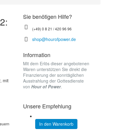
Sie benötigen Hilfe?
2:
!
(+49) 0 8 21 / 420 96 96
shop@hourofpower.de
Information
Mit dem Erlös dieser angebotenen
Waren unterstützen Sie direkt die
Finanzierung der sonntäglichen
, mit
Ausstrahlung der Gottesdienste
von
Hour of Power
.
Unsere Empfehlung
In den Warenkorb
teuern