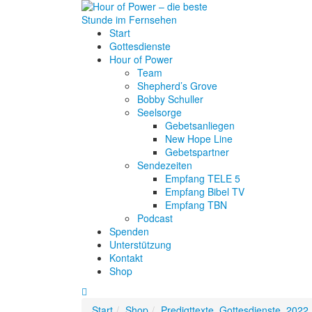
Start
Gottesdienste
Hour of Power
Team
Shepherd’s Grove
Bobby Schuller
Seelsorge
Gebetsanliegen
New Hope Line
Gebetspartner
Sendezeiten
Empfang TELE 5
Empfang Bibel TV
Empfang TBN
Podcast
Spenden
Unterstützung
Kontakt
Shop
Start
Shop
Predigttexte
,
Gottesdienste
,
2022