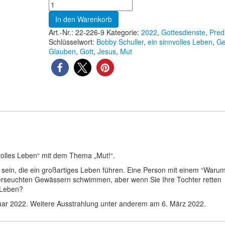
In den Warenkorb
Art.-Nr.:
22-226-9
Kategorie:
2022
,
Gottesdienste
,
Pred
Schlüsselwort:
Bobby Schuller
,
ein sinnvolles Leben
,
Ge
Glauben
,
Gott
,
Jesus
,
Mut
nvolles Leben“ mit dem Thema „Mut!“.
 sein, die ein großartiges Leben führen. Eine Person mit einem “Waru
iverseuchten Gewässern schwimmen, aber wenn Sie Ihre Tochter retten
s Leben?
ruar 2022. Weitere Ausstrahlung unter anderem am 6. März 2022.