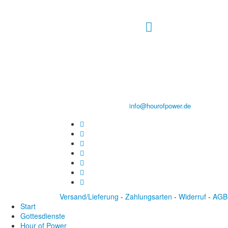
Hour of Power Deutschland
Verein zur Förderung der Verkündigung
des Evangeliums e.V.
Steinerne Furt 78
D-86167 Augsburg
Tel.: (+49) 0 8 21 / 420 96 96
E-Mail:
info@hourofpower.de
Versand/Lieferung
-
Zahlungsarten
-
Widerruf
-
AGB
Start
Gottesdienste
Hour of Power