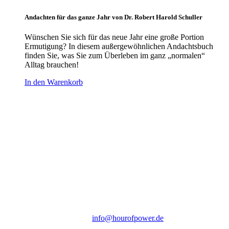
Andachten für das ganze Jahr von Dr. Robert Harold Schuller
Wünschen Sie sich für das neue Jahr eine große Portion
Ermutigung? In diesem außergewöhnlichen Andachtsbuch
finden Sie, was Sie zum Überleben im ganz „normalen“
Alltag brauchen!
In den Warenkorb
Hour of Power Deutschland
Verein zur Förderung der Verkündigung
des Evangeliums e.V.
Steinerne Furt 78
D-86167 Augsburg
Tel.: (+49) 0 8 21 / 420 96 96
E-Mail:
info@hourofpower.de