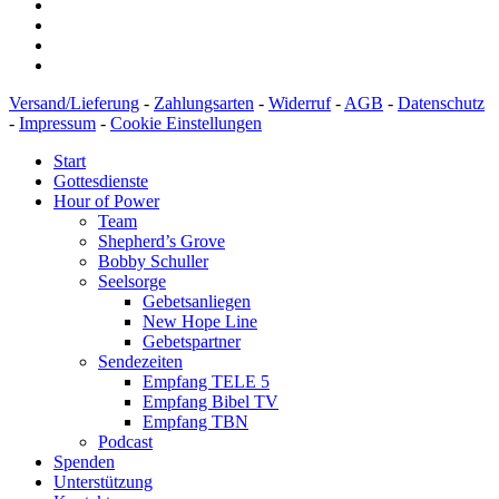
Versand/Lieferung
-
Zahlungsarten
-
Widerruf
-
AGB
-
Datenschutz
-
Impressum
-
Cookie Einstellungen
Start
Gottesdienste
Hour of Power
Team
Shepherd’s Grove
Bobby Schuller
Seelsorge
Gebetsanliegen
New Hope Line
Gebetspartner
Sendezeiten
Empfang TELE 5
Empfang Bibel TV
Empfang TBN
Podcast
Spenden
Unterstützung