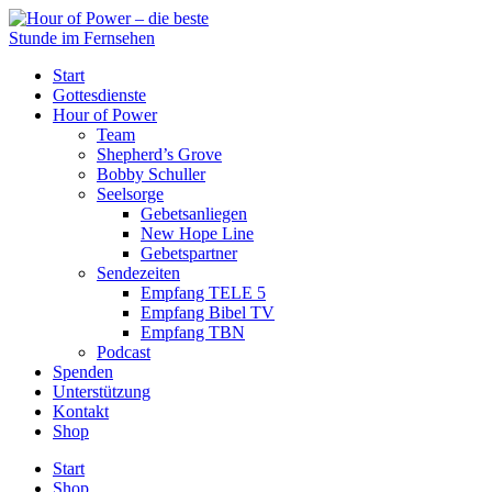
Start
Gottesdienste
Hour of Power
Team
Shepherd’s Grove
Bobby Schuller
Seelsorge
Gebetsanliegen
New Hope Line
Gebetspartner
Sendezeiten
Empfang TELE 5
Empfang Bibel TV
Empfang TBN
Podcast
Spenden
Unterstützung
Kontakt
Shop
Start
Shop