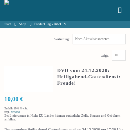
Start
Shop
Product Tag -
Bibel TV
Sortierung:
zeige:
DVD vom 24.12.2020:
Heiligabend-Gottesdienst:
Freude!
10,00
€
Enthält 19% MwSt.
zzgl.
Versand
Bei Lieferungen in Nicht-EU-Länder können zusätzliche Zölle, Steuern und Gebühren
anfallen.
Der besondere Heiligabend-Gottesdienst wird am 24.12.2020 um 17:30 Uhr