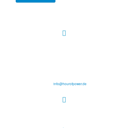
Hour of Power Deutschland
Verein zur Förderung der Verkündigung
des Evangeliums e.V.
Steinerne Furt 78
D-86167 Augsburg
Tel.: (+49) 0 8 21 / 420 96 96
E-Mail:
info@hourofpower.de
Sendezeiten Hour of Power
10:30 Uhr auf TELE 5,
17:00 Uhr auf Bibel TV