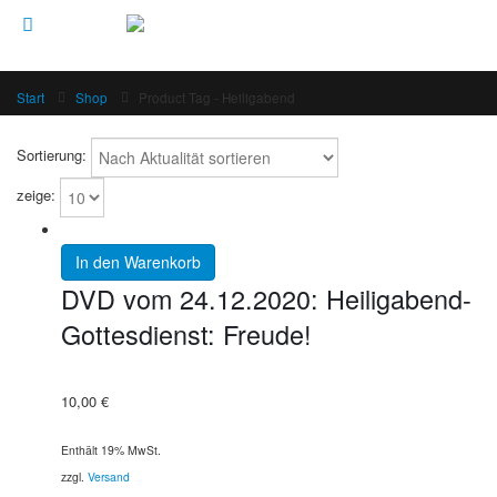
Start
Shop
Product Tag -
Heiligabend
Sortierung:
zeige:
In den Warenkorb
DVD vom 24.12.2020: Heiligabend-
Gottesdienst: Freude!
10,00
€
Enthält 19% MwSt.
zzgl.
Versand