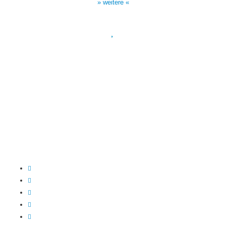
» weitere «
Spendenkonto
:
Baden-Württembergische Bank
BLZ: 600 501 01
Konto: 28 94 829
IBAN: DE43600501010002894829
BIC: SOLADEST600