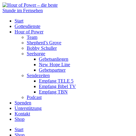
Start
Gottesdienste
Hour of Power
Team
Shepherd’s Grove
Bobby Schuller
Seelsorge
Gebetsanliegen
New Hope Line
Gebetspartner
Sendezeiten
Empfang TELE 5
Empfang Bibel TV
Empfang TBN
Podcast
Spenden
Unterstützung
Kontakt
Shop
Start
Shop