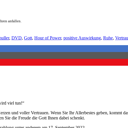
hren anfallen.
uller
,
DVD
,
Gott
,
Hour of Power
,
positive Auswirkung
,
Ruhe
,
Vertra
rd viel tun!“
Herzen und voller Vertrauen. Wenn Sie Ihr Allerbestes geben, kommt da
n Sie die Freude die Gott Ihnen dabei schenkt.
rahlung unter anderem am 17. September 2022.