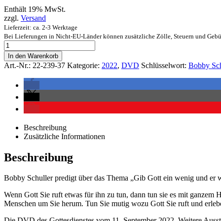
Enthält 19% MwSt.
zzgl.
Versand
Lieferzeit: ca. 2-3 Werktage
Bei Lieferungen in Nicht-EU-Länder können zusätzliche Zölle, Steuern und Gebü
In den Warenkorb
Art.-Nr.:
22-239-37
Kategorie:
2022
,
DVD
Schlüsselwort:
Bobby Sch
Beschreibung
Zusätzliche Informationen
Beschreibung
Bobby Schuller predigt über das Thema „Gib Gott ein wenig und er wi
Wenn Gott Sie ruft etwas für ihn zu tun, dann tun sie es mit ganzem 
Menschen um Sie herum. Tun Sie mutig wozu Gott Sie ruft und erlebe
Die DVD des Gottesdienstes vom 11. September 2022. Weitere Ausst