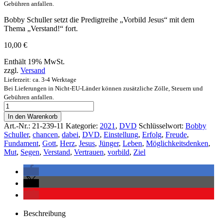
Gebühren anfallen.
Bobby Schuller setzt die Predigtreihe „Vorbild Jesus“ mit dem
Thema „Verstand!“ fort.
10,00
€
Enthält 19% MwSt.
zzgl.
Versand
Lieferzeit: ca. 3-4 Werktage
Bei Lieferungen in Nicht-EU-Länder können zusätzliche Zölle, Steuern und
Gebühren anfallen.
In den Warenkorb
Art.-Nr.:
21-239-11
Kategorie:
2021
,
DVD
Schlüsselwort:
Bobby
Schuller
,
chancen
,
dabei
,
DVD
,
Einstellung
,
Erfolg
,
Freude
,
Fundament
,
Gott
,
Herz
,
Jesus
,
Jünger
,
Leben
,
Möglichkeitsdenken
,
Mut
,
Segen
,
Verstand
,
Vertrauen
,
vorbild
,
Ziel
Beschreibung