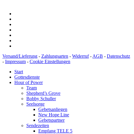
BIC: SOLADEST600
Versand/Lieferung
-
Zahlungsarten
-
Widerruf
-
AGB
-
Datenschutz
-
Impressum
-
Cookie Einstellungen
Start
Gottesdienste
Hour of Power
Team
Shepherd’s Grove
Bobby Schuller
Seelsorge
Gebetsanliegen
New Hope Line
Gebetspartner
Sendezeiten
Empfang TELE 5