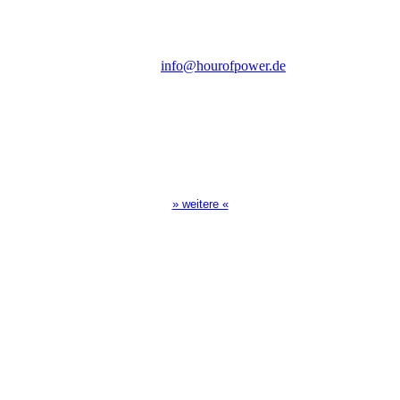
D-86167 Augsburg
Tel.: (+49) 0 8 21 / 420 96 96
E-Mail:
info@hourofpower.de
Sendezeiten Hour of Power
10:30 Uhr auf TELE 5,
17:00 Uhr auf Bibel TV
» weitere «
Spendenkonto
:
Baden-Württembergische Bank
BLZ: 600 501 01
Konto: 28 94 829
IBAN: DE43600501010002894829