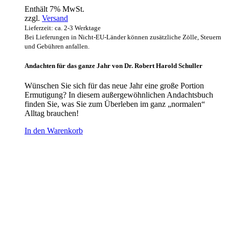
Enthält 7% MwSt.
zzgl.
Versand
Lieferzeit: ca. 2-3 Werktage
Bei Lieferungen in Nicht-EU-Länder können zusätzliche Zölle, Steuern
und Gebühren anfallen.
Andachten für das ganze Jahr von Dr. Robert Harold Schuller
Wünschen Sie sich für das neue Jahr eine große Portion
Ermutigung? In diesem außergewöhnlichen Andachtsbuch
finden Sie, was Sie zum Überleben im ganz „normalen“
Alltag brauchen!
In den Warenkorb
Hour of Power Deutschland
Verein zur Förderung der Verkündigung
des Evangeliums e.V.
Steinerne Furt 78