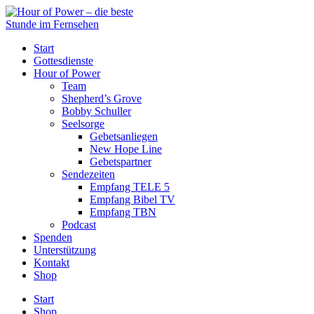
Start
Gottesdienste
Hour of Power
Team
Shepherd’s Grove
Bobby Schuller
Seelsorge
Gebetsanliegen
New Hope Line
Gebetspartner
Sendezeiten
Empfang TELE 5
Empfang Bibel TV
Empfang TBN
Podcast
Spenden
Unterstützung
Kontakt
Shop
Start
Shop