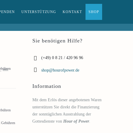
PENDEN
UNTERSTÜTZUNG
KONTAKT
SHOP
Sie benötigen Hilfe?
(+49) 0 8 21 / 420 96 96
Gebühren
, mit
shop@hourofpower.de
Information
Mit dem Erlös dieser angebotenen Waren
unterstützen Sie direkt die Finanzierung
Gebühren
der sonntäglichen Ausstrahlung der
Gottesdienste von
Hour of Power
.
nd Gebühren