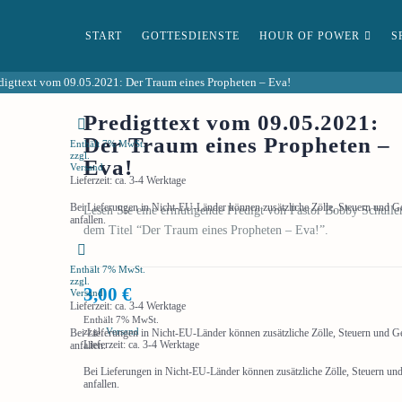
START
GOTTESDIENSTE
HOUR OF POWER
S
digttext vom 09.05.2021: Der Traum eines Propheten – Eva!
Predigttext vom 09.05.2021:
Der Traum eines Propheten –
Enthält 7% MwSt.
zzgl.
Eva!
Versand
Lieferzeit: ca. 3-4 Werktage
Bei Lieferungen in Nicht-EU-Länder können zusätzliche Zölle, Steuern und 
Lesen Sie eine ermutigende Predigt von Pastor Bobby Schuller
anfallen.
dem Titel “Der Traum eines Propheten – Eva!”.
Enthält 7% MwSt.
zzgl.
3,00
€
Versand
Lieferzeit: ca. 3-4 Werktage
Enthält 7% MwSt.
zzgl.
Versand
Bei Lieferungen in Nicht-EU-Länder können zusätzliche Zölle, Steuern und 
Lieferzeit: ca. 3-4 Werktage
anfallen.
Bei Lieferungen in Nicht-EU-Länder können zusätzliche Zölle, Steuern u
anfallen.