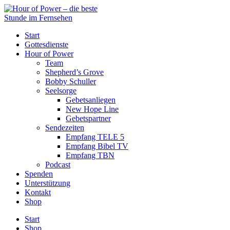
Start
Gottesdienste
Hour of Power
Team
Shepherd’s Grove
Bobby Schuller
Seelsorge
Gebetsanliegen
New Hope Line
Gebetspartner
Sendezeiten
Empfang TELE 5
Empfang Bibel TV
Empfang TBN
Podcast
Spenden
Unterstützung
Kontakt
Shop
Start
Shop