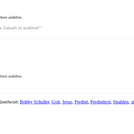
hren anfallen.
 Zukunft ist strahlend!”.
hren anfallen.
üsselwort:
Bobby Schuller
,
Gott
,
Jesus
,
Predigt
,
Predigttext
,
Strahlen
,
s