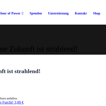
Hour of Power
Spenden
Unterstützung
Kontakt
Shop
e Zukunft ist strahlend!
t ist strahlend!
hren anfallen.
n Furcht!
3,00
€