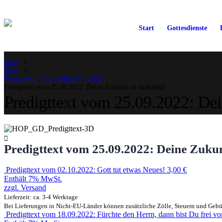
Start
Gottesdienste
Start
Shop
Predigttexte
,
Gottesdienste
,
2022
Predigttext vom 25.09.2022: Deine Zukunft ist strahlend!
Predigttext vom 25.09.2022: Dein
Predigttext vom 25.09.2022: Deine Zukunf
Predigttext vom 02.10.2022: Gott tut etwas Neues!
3,00
€
Enthält 7% MwSt.
zzgl.
Versand
Lieferzeit: ca. 3-4 Werktage
Bei Lieferungen in Nicht-EU-Länder können zusätzliche Zölle, Steuern und Gebü
Predigttext vom 18.09.2022: Fürchte den Herrn, dann bist Du frei vo